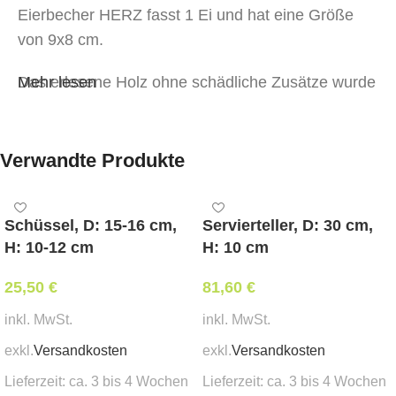
Eierbecher HERZ fasst 1 Ei und hat eine Größe
von 9х8 cm.
Das erlesene Holz ohne schädliche Zusätze wurde
Mehr lesen
mit einer natürlichen Schutzschicht aus Öl und
Wachs bearbeitet.
Verwandte Produkte
Pflegehinweise:
Mit Öko-Spülmitteln reinigen, nicht einweichen,
trockenwischen. Nicht im Geschirrspüler reinigen.
Schüssel, D: 15-16 cm,
Servierteller, D: 30 cm,
H: 10-12 cm
H: 10 cm
Nicht in der Mikrowelle erwärmen, nicht mit
kochendem Wasser übergießen, nicht in der Nähe
25,50
€
81,60
€
von Wärmequellen trocknen.
inkl. MwSt.
inkl. MwSt.
exkl.
Versandkosten
exkl.
Versandkosten
Lieferzeit:
ca. 3 bis 4 Wochen
Lieferzeit:
ca. 3 bis 4 Wochen