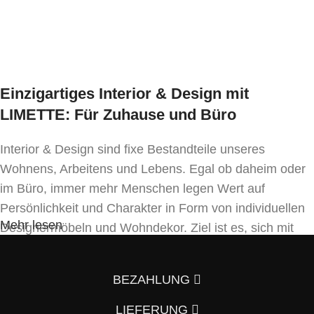
In den Warenkorb
In den Warenkorb
Einzigartiges Interior & Design mit
LIMETTE: Für Zuhause und Büro
Interior & Design sind fixe Bestandteile unseres
Wohnens, Arbeitens und Lebens. Egal ob daheim oder
im Büro, immer mehr Menschen legen Wert auf
Persönlichkeit und Charakter in Form von individuellen
Mehr lesen
Designermöbeln und Wohndekor. Ziel ist es, sich mit
Einrichtung und Innendekoration – oft sogar in
Handfertigung und eigenen Designkonzepten folgend –
BEZAHLUNG
von der Masse abzuheben.
LIEFERUNG