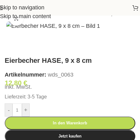
Skip to navigation
s
>
Tischgeschirr
>
Teller
>
Eierbecher HASE, 9 x 8 cm
Skip to main content
Klick zum Vergrößern
Eierbecher HASE, 9 x 8 cm
Artikelnummer:
wds_0063
12,80
€
inkl. MwSt.
Lieferzeit:
3-5 Tage
-
+
In den Warenkorb
Jetzt kaufen