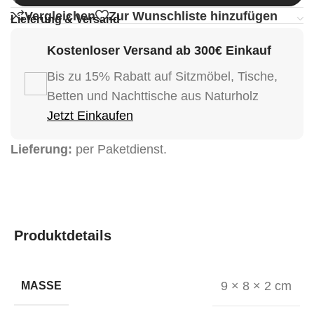
Vergleichen
Zur Wunschliste hinzufügen
Lieferung & Versand
Kostenloser Versand ab 300€ Einkauf
Bis zu 15% Rabatt auf Sitzmöbel, Tische,
Betten und Nachttische aus Naturholz
Jetzt Einkaufen
Lieferung:
per Paketdienst.
Produktdetails
9 × 8 × 2 cm
MASSE