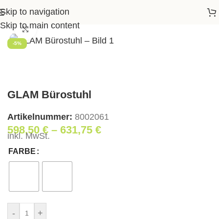
Skip to navigation
rtseite
>
Shop
>
Büro
>
Bürostühle
>
GLAM Bürostuhl
Skip to main content
Klick zum Vergrößern
-5%
GLAM Bürostuhl
Artikelnummer:
8002061
598,50
€
–
631,75
€
inkl. MwSt.
FARBE
-
+