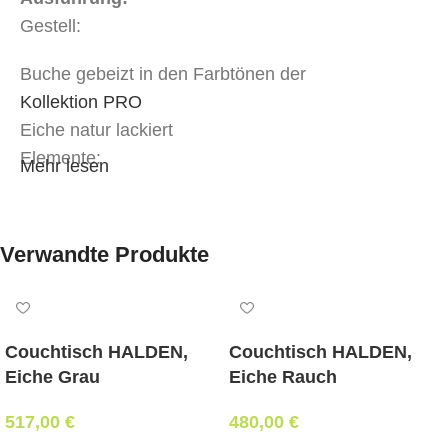
Gestell:
Buche gebeizt in den Farbtönen der
Kollektion PRO
Eiche natur lackiert
Elemente:
Mehr lesen
gerades Element – cm genau nach Wunsch
Sitz & Lehne:
Verwandte Produkte
Sitz tapeziert, Lehne Holz
Bezug:
Couchtisch HALDEN,
Couchtisch HALDEN,
Stoff oder Kunstleder in Objektqualität der
Eiche Grau
Eiche Rauch
Kategorie ABI-1
oder MER-1
Stoff oder Kunstleder in Objektqualität der
517,00
€
480,00
€
Kategorie ABI-2
oder MER-2