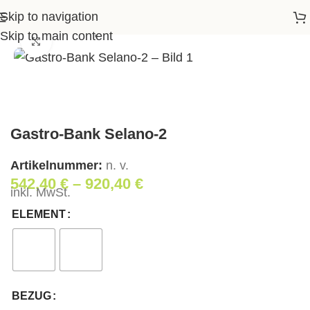
Skip to navigation
Startseite
>
Shop
>
Wohnen
>
Gastro-Bank Selano-2
Skip to main content
Klick zum Vergrößern
Gastro-Bank Selano-2
Artikelnummer:
n. v.
542,40
€
–
920,40
€
inkl. MwSt.
ELEMENT
BEZUG