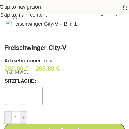
Skip to navigation
Startseite
>
Shop
>
Wohnen
>
Freischwinger City-V
Skip to main content
Klick zum Vergrößern
Freischwinger City-V
Artikelnummer:
n. v.
288,00
€
–
298,80
€
inkl. MwSt.
SITZFLÄCHE
-
+