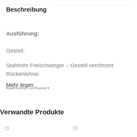
Beschreibung
Ausführung:
Gestell:
Stahlrohr Freischwinger – Gestell verchromt
Rückenlehne:
Mehr lesen
Netzstoff schwarz
Aufpreis Rücken Netz andere Farbe + € 6,00
Sitzfläche:
Verwandte Produkte
Stoff oder Kunstleder
Kategorien MST-400
Kunstleder
Kategorien MST-600