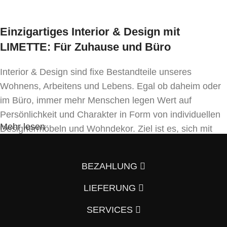
Einzigartiges Interior & Design mit
LIMETTE: Für Zuhause und Büro
Interior & Design sind fixe Bestandteile unseres
Wohnens, Arbeitens und Lebens. Egal ob daheim oder
im Büro, immer mehr Menschen legen Wert auf
Persönlichkeit und Charakter in Form von individuellen
Mehr lesen
Designermöbeln und Wohndekor. Ziel ist es, sich mit
Einrichtung und Innendekoration – oft sogar in
Handfertigung und eigenen Designkonzepten folgend –
BEZAHLUNG
von der Masse abzuheben.
LIEFERUNG
Wenn auch Sie so denken und Ihre Wohnung vom
Vorzimmer, Wohnzimmer, Schlafzimmer, Badezimmer
SERVICES
und Küche bis hin zum Büro mit einem individuellen und