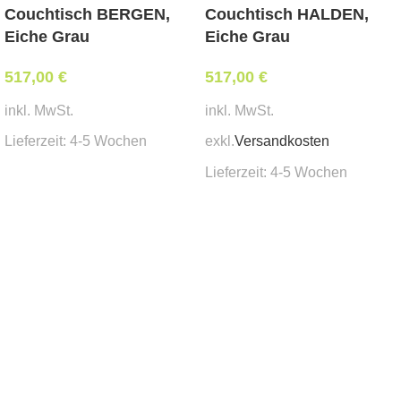
Abmessungen:
Couchtisch BERGEN,
Couchtisch HALDEN,
Breite 56 cm, Tiefe 62 cm, Sitzhöhe 44 cm,
Eiche Grau
Eiche Grau
Gesamthöhe 83 cm
517,00
€
517,00
€
Mindestbestellmenge:
inkl. MwSt.
inkl. MwSt.
2 Stk.
Lieferzeit:
4-5 Wochen
exkl.
Versandkosten
Besonderheit:
Lieferzeit:
4-5 Wochen
In den Warenkorb
stapelbar
In den Warenkorb
Lieferzeit:
ca. 4 Wochen
Downloads:
Fotos