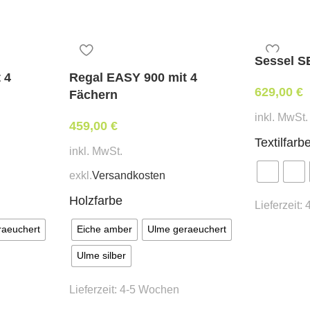
Stoffbedarf:
3,2 lfm
Sessel 
 4
Regal EASY 900 mit 4
Lieferzeit:
629,00
€
Fächern
ca.
6 Wochen
inkl. MwSt.
459,00
€
Textilfarb
inkl. MwSt.
exkl.
Versandkosten
Holzfarbe
Lieferzeit:
raeuchert
Eiche amber
Ulme geraeuchert
Ulme silber
Lieferzeit:
4-5 Wochen