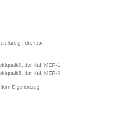
 alufärbig , drehbar
ektqualität der Kat. MER-1
ektqualität der Kat. MER-2
elltem Eigenbezug
 Sitzhöhe 43 cm, Gesamthöhe 120 cm