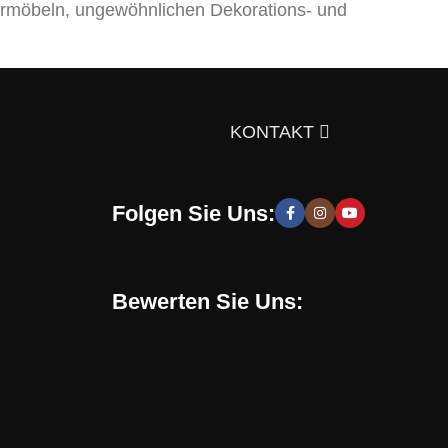
rmöbeln, ungewöhnlichen Dekorations- und
ts über die Auswahl von Möbeln, Dekorationsmaterialien
gen Sie sich doch selbst davon!
KONTAKT
Folgen Sie Uns:
 moderne und stilvolle Lösungen, die Sie zur Schaffung
hen zu entwickeln. Sie erhalten speziell für Sie
Bewerten Sie Uns:
Online-Shop verwenden. Mit uns können Sie eine
en, sondern auch eine gesunde Umgebung in Ihrem