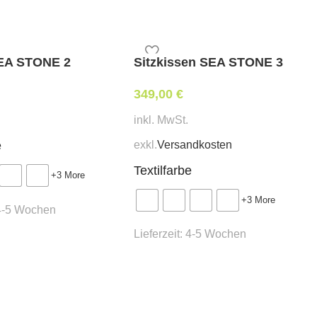
SEA STONE 2
Sitzkissen SEA STONE 3
349,00
€
inkl. MwSt.
exkl.
Versandkosten
e
Textilfarbe
+3 More
+3 More
4-5 Wochen
Lieferzeit:
4-5 Wochen