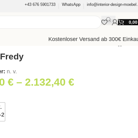
+43 676 5901733
WhatsApp
info@interior-design-moebel.
0,0
Kostenloser Versand ab 300€ Einka
 Fredy
er:
n. v.
60
€
–
2.132,40
€