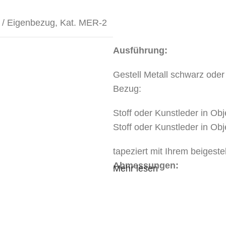
 / Eigenbezug
,
Kat. MER-2
Ausführung:
Gestell Metall schwarz oder
Bezug:
Stoff oder Kunstleder in Obj
Stoff oder Kunstleder in Obj
tapeziert mit Ihrem beigest
Abmessungen:
Mehr lesen
Breite 82 cm, Tiefe 76 cm,
Mindestbestellmenge:
2 Stk.