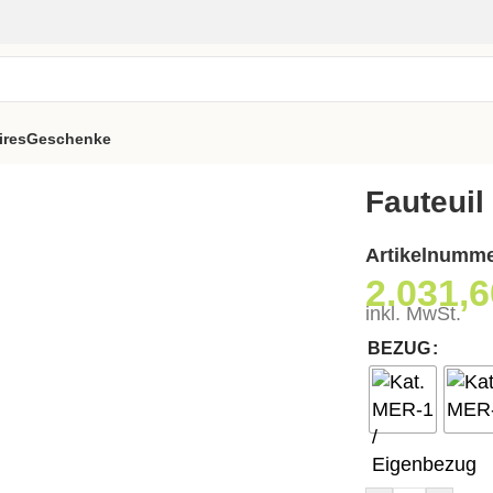
ires
Geschenke
Fauteuil
Artikelnumm
2.031,
inkl. MwSt.
BEZUG