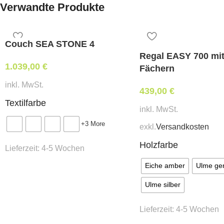
Verwandte Produkte
Couch SEA STONE 4
Regal EASY 700 mit
1.039,00
€
Fächern
inkl. MwSt.
439,00
€
Textilfarbe
inkl. MwSt.
+3 More
exkl.
Versandkosten
Holzfarbe
Lieferzeit:
4-5 Wochen
Eiche amber
Ulme ge
Ulme silber
Lieferzeit:
4-5 Wochen