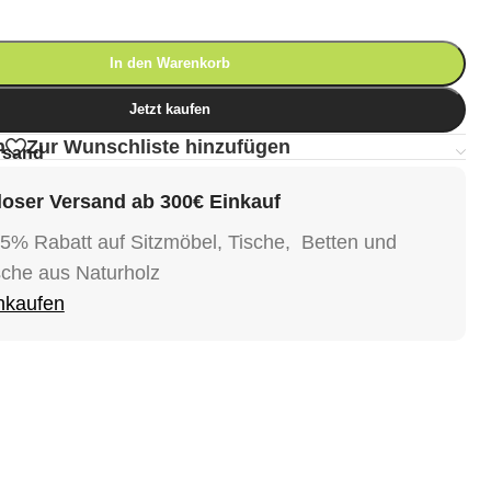
In den Warenkorb
Jetzt kaufen
n
Zur Wunschliste hinzufügen
rsand
oser Versand ab 300€ Einkauf
15% Rabatt auf Sitzmöbel, Tische, Betten und
sche aus Naturholz
inkaufen