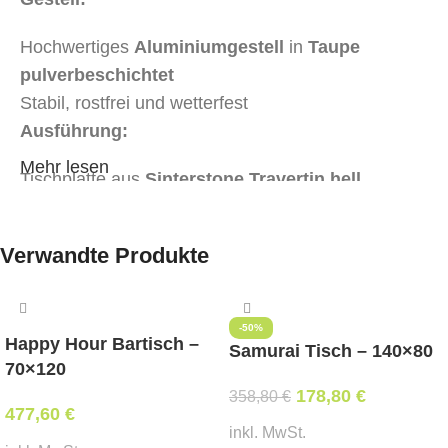
Hochwertiges
Aluminiumgestell
in
Taupe
pulverbeschichtet
Stabil, rostfrei und wetterfest
Ausführung:
Mehr lesen
Tischplatte aus
Sinterstone Travertin hell
Kompakte Größe (80 × 80 cm) – perfekt für
Balkone, Terrassen oder kleine Sitzgruppen
Verwandte Produkte
Höhe: 75 cm – ideal als Esstisch oder Beistelltisch
einsetzbar
Farbvarianten:
-50%
Happy Hour Bartisch –
Samurai Tisch – 140×80
Gestell: Taupe
70×120
Platte: Travertin hell (Sinterstone)
178,80
€
358,80
€
477,60
€
Abmessungen:
inkl. MwSt.