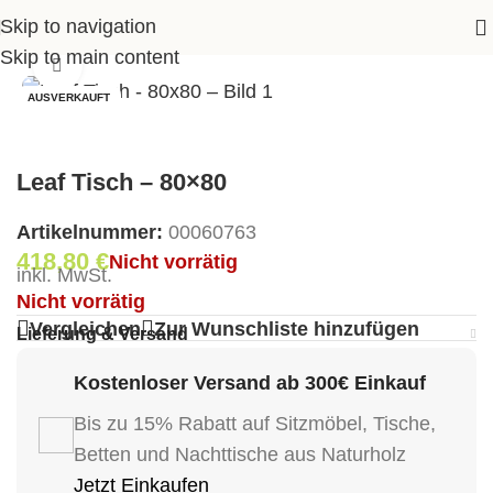
Skip to navigation
>
Shop
>
Garten
>
Gartentische
>
Leaf Tisch – 80×80
Skip to main content
Klick zum Vergrößern
AUSVERKAUFT
Leaf Tisch – 80×80
Artikelnummer:
00060763
418,80
€
Nicht vorrätig
inkl. MwSt.
Nicht vorrätig
Vergleichen
Zur Wunschliste hinzufügen
Lieferung & Versand
Kostenloser Versand ab 300€ Einkauf
Bis zu 15% Rabatt auf Sitzmöbel, Tische,
Betten und Nachttische aus Naturholz
Jetzt Einkaufen