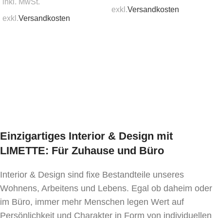
inkl. MwSt.
exkl.
Versandkosten
Länge: 80 cm, Breite: 80 cm, Höhe: 75 cm
exkl.
Versandkosten
In den Warenkorb
Mindestbestellmenge:
In den Warenkorb
1 Stk.
Einzigartiges Interior & Design mit
LIMETTE: Für Zuhause und Büro
Interior & Design sind fixe Bestandteile unseres
Wohnens, Arbeitens und Lebens. Egal ob daheim oder
im Büro, immer mehr Menschen legen Wert auf
Persönlichkeit und Charakter in Form von individuellen