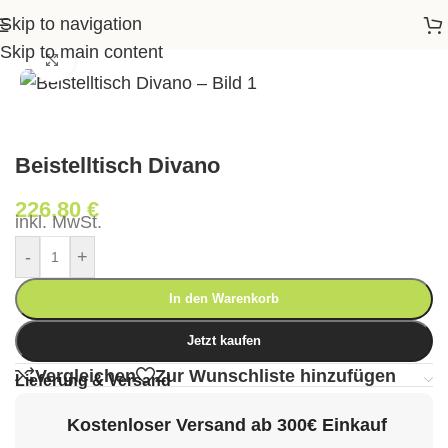
Skip to navigation
>
Shop
>
Garten
>
Gartentische
>
Beistelltisch Divano
Skip to main content
Klick zum Vergrößern
Beistelltisch Divano
226,80
€
inkl. MwSt.
-
+
In den Warenkorb
Jetzt kaufen
Vergleichen
Zur Wunschliste hinzufügen
Lieferung & Versand
Kostenloser Versand ab 300€ Einkauf