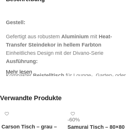
Gestell:
Gefertigt aus robustem
Aluminium
mit
Heat-
Transfer Steindekor in hellem Farbton
Einheitliches Design mit der Divano-Serie
Ausführung:
Mehr lesen
Kompakter
Beistelltisch
für Lounge-, Garten- oder
Terrassenbereiche
Tischplatte und Gestell in durchgängigem
Verwandte Produkte
Steindekor hell
– harmonisches Gesamtbild
Stabile Ausführung, leicht zu reinigen und UV-
beständig
-60%
Farbvarianten:
Carson Tisch – grau –
Samurai Tisch – 80×80