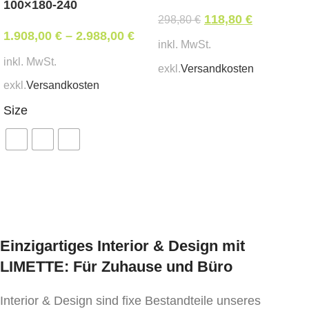
100×180-240
Gestell & Platte: Steindekor hell (Alu Heat
118,80
€
298,80
€
1.908,00
Transfer)
€
–
2.988,00
€
inkl. MwSt.
inkl. MwSt.
exkl.
Versandkosten
Abmessungen:
exkl.
Versandkosten
In den Warenkorb
Länge: 32 cm, Breite: 26 cm, Höhe: 49 cm
Size
Mindestbestellmenge:
1 Stk.
Ausführung wählen
Einzigartiges Interior & Design mit
LIMETTE: Für Zuhause und Büro
Interior & Design sind fixe Bestandteile unseres