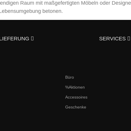
bendigen Raum mit maßgefertigten Möbeln oder Designe
er Lebensumgebung betonen.
leistungen an, von der Entwicklung eines Designprojek
usgezeichneter Qualität – und trotzdem günstig.
Überzeu
LIEFERUNG
SERVICES
aktieren?
en und italienischen Stil an. Hier finden Sie elegante,
Büro
 individuelle Möbeldesigns nach Ihren Skizzen und Wünsc
%Aktionen
t verleihen.
Accessoires
 für das Interior Design, indem wir Möbel aus unserem 
Geschenke
einander ergänzt.
 darauf! Holz bedeutet nicht nur ästhetisches Ausseh