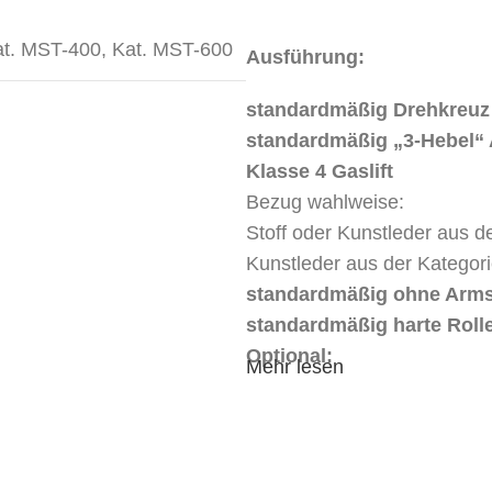
at. MST-400
,
Kat. MST-600
Ausführung:
standardmäßig Drehkreuz 
standardmäßig „3-Hebel“
Klasse 4 Gaslift
Bezug wahlweise:
Stoff oder Kunstleder aus 
Kunstleder aus der Katego
standardmäßig ohne Arms
standardmäßig harte Roll
Optional:
Mehr lesen
weiche Rollen + € 0,00
Mix 3D Armstützen + € 70,0
Aufpreis harte Rollen mit B