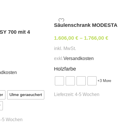
 Bremse + € 18,00
warz – € 51,00
Säulenschrank MODESTA
SY 700 mit 4
1.606,00
€
–
1.766,00
€
inkl. MwSt.
exkl.
Versandkosten
Holzfarbe
ndkosten
+3 More
Lieferzeit:
4-5 Wochen
er
Ulme geraeuchert
r
4-5 Wochen