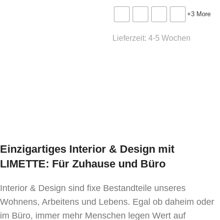
Gewicht: 20 kg
+3 More
Ausführung wählen
Volumen: 0,20 m³
Lieferzeit:
4-5 Wochen
Mindestbestellmenge:
Ausführung wählen
1 Stk.
Downloads:
Fotos
Einzigartiges Interior & Design mit
LIMETTE: Für Zuhause und Büro
Interior & Design sind fixe Bestandteile unseres
Wohnens, Arbeitens und Lebens. Egal ob daheim oder
im Büro, immer mehr Menschen legen Wert auf