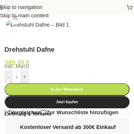
Skip to navigation
Startseite
>
Shop
>
Wohnen
>
Drehstuhl Dafne
Skip to main content
Klick zum Vergrößern
Drehstuhl Dafne
385,20
€
inkl. MwSt.
-
+
In den Warenkorb
Jetzt kaufen
Vergleichen
Zur Wunschliste hinzufügen
Lieferung & Versand
Kostenloser Versand ab 300€ Einkauf