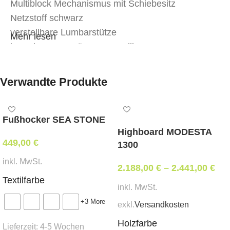
Multiblock Mechanismus mit Schiebesitz
Netzstoff schwarz
verstellbare Lumbarstütze
Mehr lesen
integrierte Armstützen verstellbar
standardmäßig harte Rollen
Optional:
Verwandte Produkte
Drehkreuz Alu poliert + € 41,00
weiche Rollen + € 6,00
Fußhocker SEA STONE
Highboard MODESTA
449,00
€
1300
Abmessungen & Daten:
inkl. MwSt.
2.188,00
€
–
2.441,00
€
Breite: 64 cm
Textilfarbe
inkl. MwSt.
Tiefe: 68 – 78 cm
+3 More
exkl.
Versandkosten
Sitzhöhe: 45 – 53 cm
Gesamthöhe: 105 – 113 cm
Holzfarbe
Lieferzeit:
4-5 Wochen