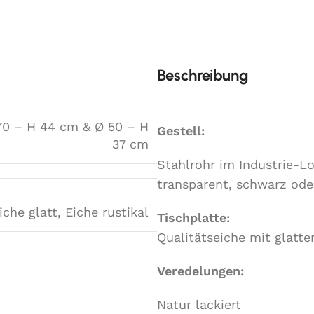
Beschreibung
70 – H 44 cm & Ø 50 – H
Gestell:
37 cm
Stahlrohr im Industrie-L
transparent, schwarz ode
iche glatt
,
Eiche rustikal
Tischplatte:
Qualitätseiche mit glatte
Veredelungen:
Natur lackiert