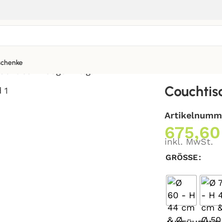
chenke
uchtisch Lodge 2-tlg.
Couchtis
Artikelnumm
675,6
inkl. MwSt.
GRÖSSE