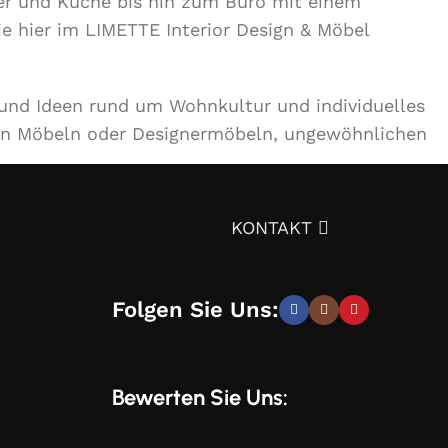
r und Küche bis hin zum Büro mit einem
ie hier im LIMETTE Interior Design & Möbel
 und Ideen rund um Wohnkultur und individuelles
en Möbeln oder Designermöbeln, ungewöhnlichen
ignprojekts über die Auswahl von Möbeln,
KONTAKT
tät – und trotzdem günstig.
Überzeugen Sie sich
Folgen Sie Uns:
elegante, moderne und stilvolle Lösungen, die Sie
Bewerten Sie Uns:
und Wünschen zu entwickeln. Sie erhalten speziell