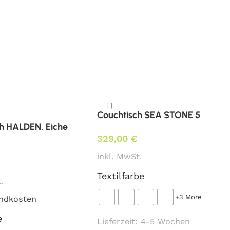
Couchtisch SEA STONE 5
h HALDEN, Eiche
329,00
€
inkl. MwSt.
Textilfarbe
.
e
+3 More
ndkosten
e
Lieferzeit:
4-5 Wochen