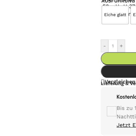
AUSFÜHRUNG
Eiche glatt
E
-
+
Vergleichen
Lieferung & V
Kostenl
Bis zu 
Nachtt
Jetzt 