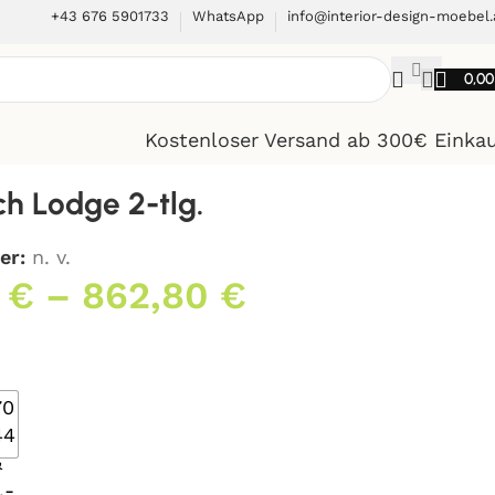
+43 676 5901733
WhatsApp
info@interior-design-moebel.
0,0
Kostenloser Versand ab 300€ Einka
ch Lodge 2-tlg.
er:
n. v.
0
€
–
862,80
€