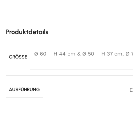
Produktdetails
Ø 60 – H 44 cm & Ø 50 – H 37 cm
,
Ø 
GRÖSSE
AUSFÜHRUNG
E