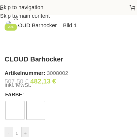
Skip to navigation
seite
>
Shop
>
Essen
>
Barstühle
>
CLOUD Barhocker
Skip to main content
Klick zum Vergrößern
-5%
CLOUD Barhocker
Artikelnummer:
3008002
482,13
€
507,50
€
inkl. MwSt.
FARBE
-
+