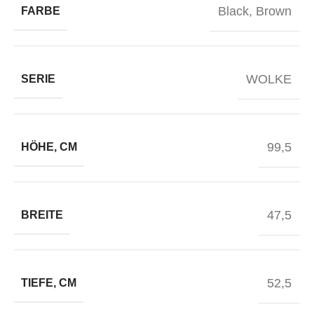
Black
,
Brown
FARBE
WOLKE
SERIE
99,5
HÖHE, CM
47,5
BREITE
52,5
TIEFE, CM