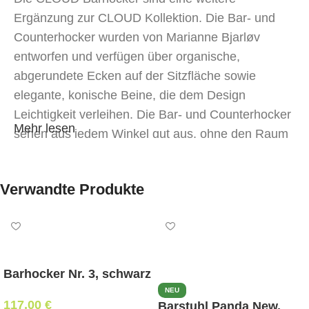
Ergänzung zur CLOUD Kollektion. Die Bar- und
Counterhocker wurden von Marianne Bjarløv
entworfen und verfügen über organische,
abgerundete Ecken auf der Sitzfläche sowie
elegante, konische Beine, die dem Design
Leichtigkeit verleihen. Die Bar- und Counterhocker
Mehr lesen
sehen aus jedem Winkel gut aus, ohne den Raum
zu dominieren. Der Counterhocker ist ein niedriger
Barhocker, der sich mit der Höhe des
Verwandte Produkte
Countertischs verbindet. DIE CLOUD
KOLLEKTION besteht aus Esszimmerstühlen,
Barhockern und Counterhockern.
Barhocker Nr. 3, schwarz
NEU
117,00
€
Barstuhl Panda New,