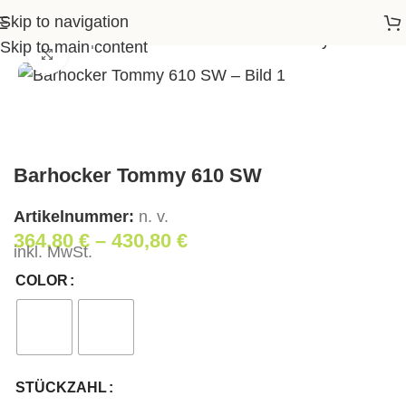
Skip to navigation
rtseite
>
Shop
>
Wohnen
>
Barhocker Tommy 610 SW
Skip to main content
Klick zum Vergrößern
Barhocker Tommy 610 SW
Artikelnummer:
n. v.
364,80
€
–
430,80
€
inkl. MwSt.
COLOR
STÜCKZAHL