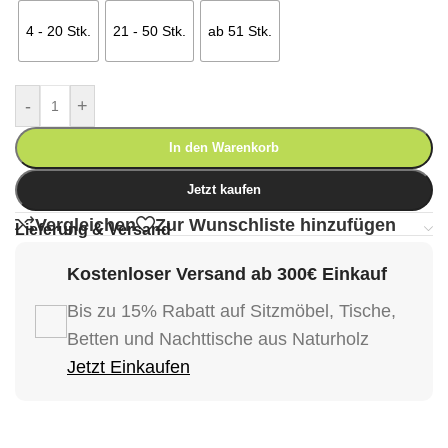
4 - 20 Stk.
21 - 50 Stk.
ab 51 Stk.
-
+
In den Warenkorb
Jetzt kaufen
Vergleichen
Zur Wunschliste hinzufügen
Lieferung & Versand
Kostenloser Versand ab 300€ Einkauf
Bis zu 15% Rabatt auf Sitzmöbel, Tische,
Betten und Nachttische aus Naturholz
Jetzt Einkaufen