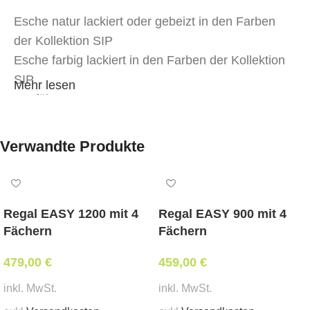
Esche natur lackiert oder gebeizt in den Farben
der Kollektion SIP
Esche farbig lackiert in den Farben der Kollektion
SIP
Mehr lesen
Ausführung:
Holzsitz
Verwandte Produkte
höhenverstellbar
Abmessungen:
Regal EASY 1200 mit 4
Regal EASY 900 mit 4
Fächern
Fächern
Breite 53 cm, Tiefe 53 cm, Sitzhöhe 61 – 73 cm
Mindes
tbestellmenge:
479,00
€
459,00
€
4 Stk.
inkl. MwSt.
inkl. MwSt.
Lieferzeit: