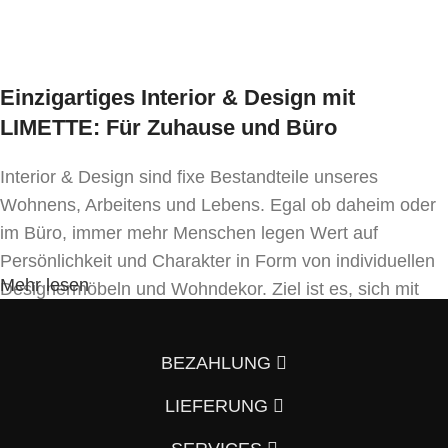
Lieferzeit:
ca. 6 Wochen
* Preis ident wie Bezug Kat. MER-1
Einzigartiges Interior & Design mit
LIMETTE: Für Zuhause und Büro
Interior & Design sind fixe Bestandteile unseres
Wohnens, Arbeitens und Lebens. Egal ob daheim oder
im Büro, immer mehr Menschen legen Wert auf
Persönlichkeit und Charakter in Form von individuellen
Mehr lesen
Designermöbeln und Wohndekor. Ziel ist es, sich mit
Einrichtung und Innendekoration – oft sogar in
Handfertigung und eigenen Designkonzepten folgend –
BEZAHLUNG
von der Masse abzuheben.
LIEFERUNG
Wenn auch Sie so denken und Ihre Wohnung vom