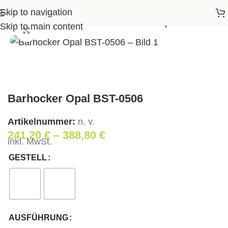
Skip to navigation
rtseite
>
Shop
>
Wohnen
>
Barhocker Opal BST-0506
Skip to main content
Klick zum Vergrößern
Barhocker Opal BST-0506
Artikelnummer:
n. v.
241,20
€
–
388,80
€
inkl. MwSt.
GESTELL
AUSFÜHRUNG