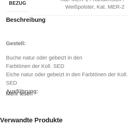
BEZUG
Weißpolster
,
Kat. MER-2
Beschreibung
Gestell:
Buche natur oder gebeizt in den
Farbtönen der Koll. SED
Eiche natur oder gebeizt in den Farbtönen der Koll.
SED
Ausführung:
Mehr lesen
Sitz & Lehne
Holz
Sitz tapeziert
Verwandte Produkte
Bezug: