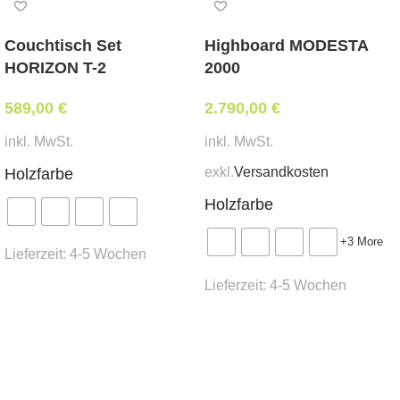
Stoff oder Kunstleder in Objektqualität in der Kat.
MER-1
Couchtisch Set
Highboard MODESTA
Stoff oder Kunstleder in Objektqualität der Kat.
HORIZON T-2
2000
MER-2
589,00
Weißpolsterung
€
2.790,00
€
tapeziert mit beigestelltem Eigenbezug
inkl. MwSt.
inkl. MwSt.
Abmessungen:
exkl.
Versandkosten
Holzfarbe
Breite 44 cm, Tiefe 50 cm, Sitzhöhe 79 cm,
Holzfarbe
Gesamthöhe 106 cm
+3 More
Mindestbestellmenge:
Lieferzeit:
4-5 Wochen
4 Stk.
Lieferzeit:
4-5 Wochen
Ausführung wählen
Stoffbedarf:
(für Weißpolsterung / beigestellten
Ausführung wählen
Bezug)
0,35 lfm