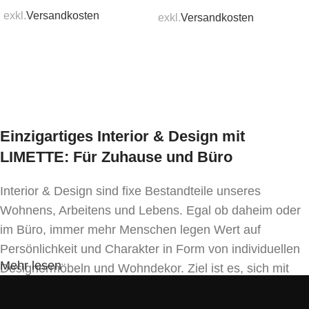
stapelbar:
exkl.
Versandkosten
exkl.
Versandkosten
nein
In den Warenkorb
In den Warenkorb
Einzigartiges Interior & Design mit
LIMETTE: Für Zuhause und Büro
Interior & Design sind fixe Bestandteile unseres
Wohnens, Arbeitens und Lebens. Egal ob daheim oder
im Büro, immer mehr Menschen legen Wert auf
Persönlichkeit und Charakter in Form von individuellen
Mehr lesen
Designermöbeln und Wohndekor. Ziel ist es, sich mit
Einrichtung und Innendekoration – oft sogar in
Handfertigung und eigenen Designkonzepten folgend –