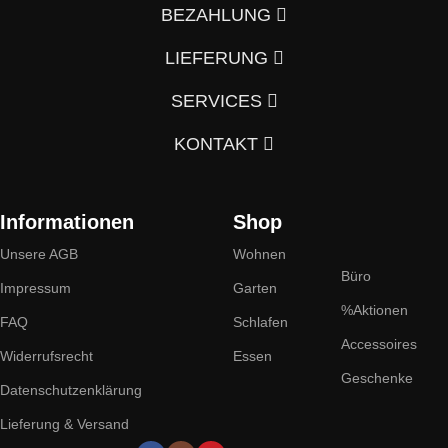
BEZAHLUNG
von der Masse abzuheben.
LIEFERUNG
Wenn auch Sie so denken und Ihre Wohnung vom
Vorzimmer, Wohnzimmer, Schlafzimmer, Badezimmer
SERVICES
und Küche bis hin zum Büro mit einem individuellen und
KONTAKT
in Österreich unvergleichlichen Innenraumkonzept
individualisieren möchten, sind Sie hier im LIMETTE
Interior Design & Möbel Onlineshop genau richtig.
Informationen
Shop
Unsere AGB
Wohnen
Denn LIMETTE Interior Design & Möbel ist eine kreative
Büro
Vereinigung von Fachleuten, die Ihre Wünsche und
Impressum
Garten
%Aktionen
Ideen rund um Wohnkultur und individuelles
FAQ
Schlafen
Möbeldesign verwirklichen und aus Wohn- und
Accessoires
Widerrufsrecht
Essen
Büroräumen einen lebendigen Raum mit
Geschenke
Datenschutzenklärung
maßgefertigten Möbeln oder Designermöbeln,
Lieferung & Versand
ungewöhnlichen Dekorations- und Kunstgegenständen