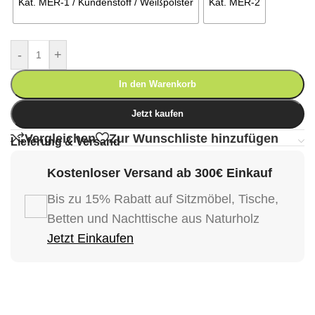
Kat. MER-1 / Kundenstoff / Weißpolster
Kat. MER-2
-
+
In den Warenkorb
Jetzt kaufen
Vergleichen
Zur Wunschliste hinzufügen
Lieferung & Versand
Kostenloser Versand ab 300€ Einkauf
Bis zu 15% Rabatt auf Sitzmöbel, Tische,
Betten und Nachttische aus Naturholz
Jetzt Einkaufen