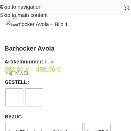
Skip to navigation
Startseite
>
Shop
>
Wohnen
>
Barhocker Avola
Skip to main content
Klick zum Vergrößern
Barhocker Avola
Artikelnummer:
n. v.
382,80
€
–
450,00
€
inkl. MwSt.
GESTELL
BEZUG