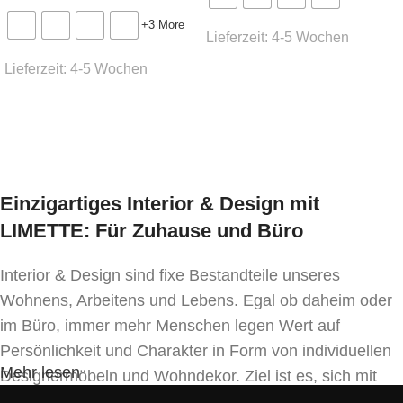
Mindestbestellmenge:
+3 More
4 Stk
Lieferzeit:
4-5 Wochen
Lieferzeit:
4-5 Wochen
Ausführung wählen
Stoffbedarf:
(für Weißpolsterung / beigestellten
Bezug)
Ausführung wählen
0,3 lfm
Lieferzeit:
ca. 6 -7 Wochen
Einzigartiges Interior & Design mit
LIMETTE: Für Zuhause und Büro
* Preis ident wie Bezug Kat. MER-1
Interior & Design sind fixe Bestandteile unseres
Wohnens, Arbeitens und Lebens. Egal ob daheim oder
im Büro, immer mehr Menschen legen Wert auf
Persönlichkeit und Charakter in Form von individuellen
Mehr lesen
Designermöbeln und Wohndekor. Ziel ist es, sich mit
Einrichtung und Innendekoration – oft sogar in