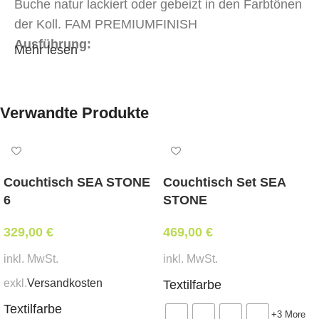
Buche natur lackiert oder gebeizt in den Farbtönen
der Koll. FAM PREMIUMFINISH
Ausführung:
Mehr lesen
Sitz tapeziert, Rückenlehne Holz
Bezug:
Verwandte Produkte
Stoff oder Kunstleder in Objektqualität in der Kat.
MER-1
Stoff oder Kunstleder in Objektqualität in der Kat.
Couchtisch SEA STONE
Couchtisch Set SEA
MER-2
6
STONE
Weißpolsterung
329,00
tapeziert mit Ihrem beigestellten Eigenbezug
€
469,00
€
Abmessungen:
inkl. MwSt.
inkl. MwSt.
Breite 44 cm, Tiefe 52 cm, Sitzhöhe 78 cm,
exkl.
Versandkosten
Textilfarbe
Gesamthöhe 107 cm
Textilfarbe
+3 More