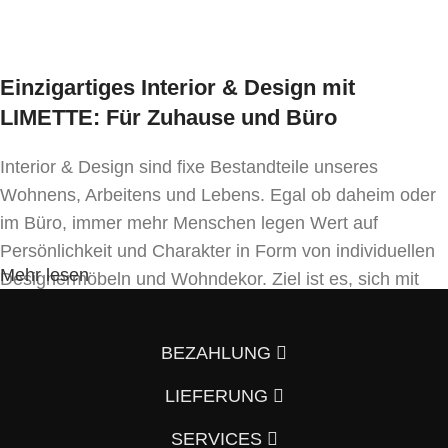
Einzigartiges Interior & Design mit
LIMETTE: Für Zuhause und Büro
Interior & Design sind fixe Bestandteile unseres
Wohnens, Arbeitens und Lebens. Egal ob daheim oder
im Büro, immer mehr Menschen legen Wert auf
Persönlichkeit und Charakter in Form von individuellen
Mehr lesen
Designermöbeln und Wohndekor. Ziel ist es, sich mit
Einrichtung und Innendekoration – oft sogar in
Handfertigung und eigenen Designkonzepten folgend –
BEZAHLUNG
von der Masse abzuheben.
LIEFERUNG
Wenn auch Sie so denken und Ihre Wohnung vom
Vorzimmer, Wohnzimmer, Schlafzimmer, Badezimmer
SERVICES