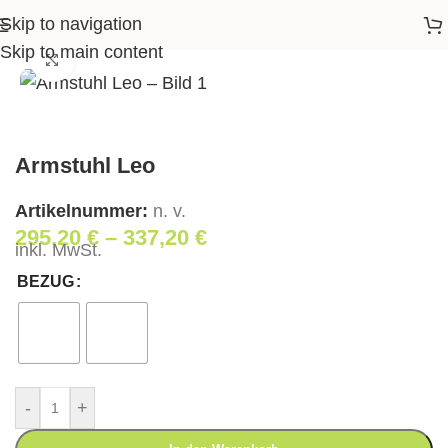
Skip to navigation
Startseite
>
Shop
>
Wohnen
>
Armstuhl Leo
Skip to main content
Klick zum Vergrößern
Armstuhl Leo
Artikelnummer:
n. v.
295,20
€
–
337,20
€
inkl. MwSt.
BEZUG
-
+