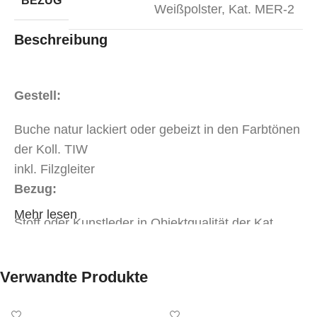
BEZUG
Weißpolster
,
Kat. MER-2
Beschreibung
Gestell:
Buche natur lackiert oder gebeizt in den Farbtönen
der Koll. TIW
inkl. Filzgleiter
Bezug:
Mehr lesen
Stoff oder Kunstleder in Objektqualität der Kat.
MER-1
Stoff oder Kunstleder in Objektqualität der Kat.
Verwandte Produkte
MER-2
Weißpolsterung*