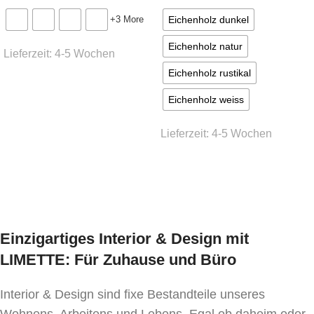
Stoffbedarf:
(für Weißpolsterung / beigestellten
Eichenholz dunkel
Bezug)
+3 More
1,6 lfm
Eichenholz natur
Lieferzeit:
4-5 Wochen
Eichenholz rustikal
Lieferzeit:
Ausführung wählen
ca.
6 Wochen
Eichenholz weiss
* Preis ident wie Bezug Kat. MER-1
Lieferzeit:
4-5 Wochen
Ausführung wählen
Einzigartiges Interior & Design mit
LIMETTE: Für Zuhause und Büro
Interior & Design sind fixe Bestandteile unseres
Wohnens, Arbeitens und Lebens. Egal ob daheim oder