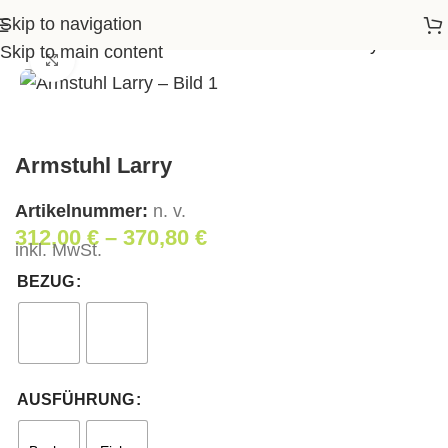
Skip to navigation
Startseite
>
Shop
>
Wohnen
>
Armstuhl Larry
Skip to main content
Klick zum Vergrößern
Armstuhl Larry
Artikelnummer:
n. v.
312,00
€
–
370,80
€
inkl. MwSt.
BEZUG
AUSFÜHRUNG