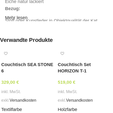
Eiche natur lackiert
Bezug:
Mehr lesen
Stoff oder Kunstleder in Objektqualität der Kat.
MER-1
Stoff oder Kunstleder in Objektqualität der Kat.
Verwandte Produkte
MER-2
Weißpolsterung*
tapeziert mit Ihrem beigestelltem Eigenbezug*
Couchtisch SEA STONE
Couchtisch Set
Abmessungen:
6
HORIZON T-1
Breite 55 cm, Tiefe 50 cm, Sitzhöhe 51 cm,
329,00
Gesamthöhe 89 cm
€
519,00
€
inkl. MwSt.
inkl. MwSt.
Mindestbestellmenge:
exkl.
Versandkosten
exkl.
Versandkosten
6 Stk.
Textilfarbe
Holzfarbe