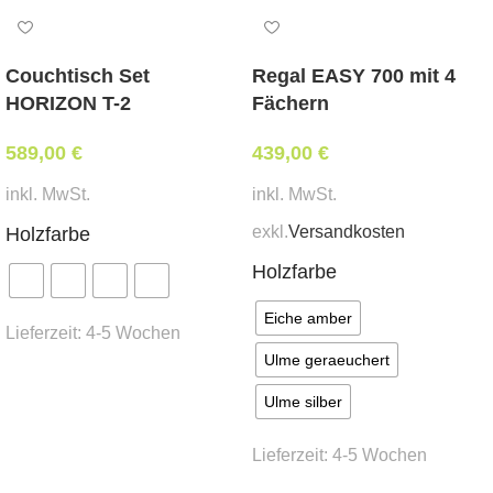
Abmessungen:
Breite 55 cm, Tiefe 50 cm, Sitzhöhe 51 cm,
Couchtisch Set
Regal EASY 700 mit 4
Gesamthöhe 89 cm
HORIZON T-2
Fächern
Mindestbestellmenge:
589,00
€
439,00
€
6 Stk.
inkl. MwSt.
inkl. MwSt.
Stoffbedarf:
(für Weißpolsterung / beigestellten
exkl.
Versandkosten
Holzfarbe
Bezug)
Holzfarbe
1,6 lfm
Eiche amber
Lieferzeit:
4-5 Wochen
Lieferzeit:
Ulme geraeuchert
ca.
6 Wochen
Ausführung wählen
Ulme silber
*Preis ident wie Bezug Kat. MER-1
Lieferzeit:
4-5 Wochen