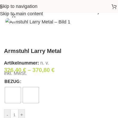
Skip to navigation
Startseite
>
Shop
>
Wohnen
>
Armstuhl Larry Metal
Skip to main content
Klick zum Vergrößern
Armstuhl Larry Metal
Artikelnummer:
n. v.
326,40
€
–
370,80
€
inkl. MwSt.
BEZUG
-
+