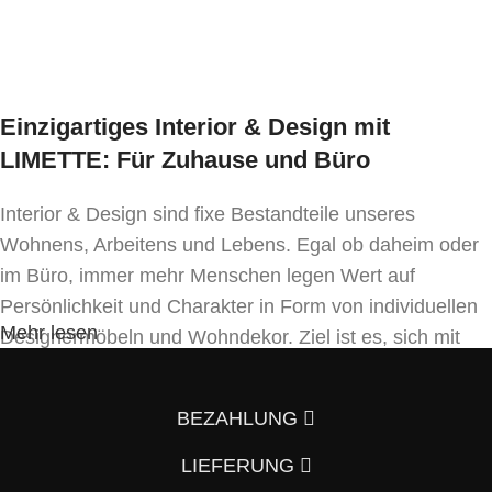
Ausführung wählen
Einzigartiges Interior & Design mit
LIMETTE: Für Zuhause und Büro
Interior & Design sind fixe Bestandteile unseres
Wohnens, Arbeitens und Lebens. Egal ob daheim oder
im Büro, immer mehr Menschen legen Wert auf
Persönlichkeit und Charakter in Form von individuellen
Mehr lesen
Designermöbeln und Wohndekor. Ziel ist es, sich mit
Einrichtung und Innendekoration – oft sogar in
Handfertigung und eigenen Designkonzepten folgend –
BEZAHLUNG
von der Masse abzuheben.
LIEFERUNG
Wenn auch Sie so denken und Ihre Wohnung vom