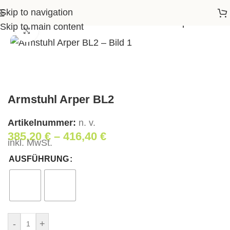
Skip to navigation
Startseite
>
Shop
>
Wohnen
>
Armstuhl Arper BL2
Skip to main content
Klick zum Vergrößern
Armstuhl Arper BL2
Artikelnummer:
n. v.
385,20
€
–
416,40
€
inkl. MwSt.
AUSFÜHRUNG
-
+