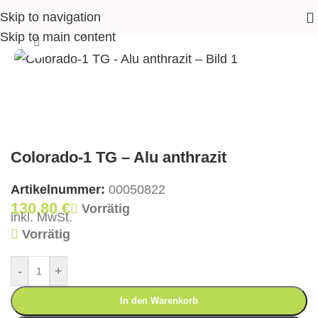
Skip to navigation
Garten
>
Tischgestelle
>
Colorado-1 TG – Alu anthrazit
Skip to main content
Klick zum Vergrößern
Colorado-1 TG – Alu anthrazit
Artikelnummer:
00050822
130,80
€
Vorrätig
inkl. MwSt.
Vorrätig
-
+
In den Warenkorb