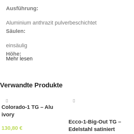
Ausführung:
Aluminium anthrazit pulverbeschichtet
Säulen:
einsäulig
Höhe:
Mehr lesen
72 cm
maximale Tischplattengröße:
Verwandte Produkte
Breite: 80 cm x Länge: 80 cm
mit Klappmechanismus:
Colorado-1 TG – Alu
ja
ivory
Ecco-1-Big-Out TG –
130,80
€
Mindestbestellmenge:
Edelstahl satiniert