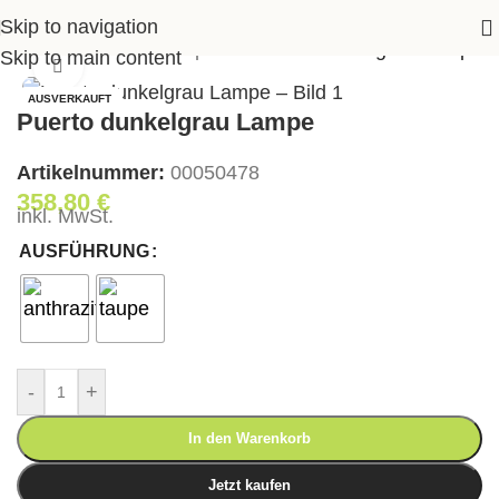
Skip to navigation
Garten
>
Outdoor‑Lampen
>
Puerto dunkelgrau Lampe
Skip to main content
Klick zum Vergrößern
AUSVERKAUFT
Puerto dunkelgrau Lampe
Artikelnummer:
00050478
358,80
€
inkl. MwSt.
AUSFÜHRUNG
-
+
In den Warenkorb
Jetzt kaufen