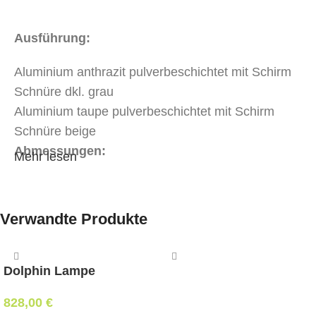
Ausführung:
Aluminium anthrazit pulverbeschichtet mit Schirm
Schnüre dkl. grau
Aluminium taupe pulverbeschichtet mit Schirm
Schnüre beige
Abmessungen:
Mehr lesen
Ø36 cm, H 150 cm
Mindestbestellmenge:
Verwandte Produkte
1 Stk.
Dolphin Lampe
828,00
€