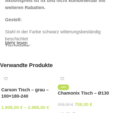
Aktionspreis ist fix und nicht kombinierbar mit
weiteren Rabatten.
Gestell:
Stahl
in der Farbe schwarz witterungsbeständig
beschichtet
Mehr lesen
Tischplatte:
Glas Dekor Marmor weiß
Verwandte Produkte
Abmessungen:
Breite: 80 cm, Länge: 140 cm, Höhe 74 cm
-24%
Mindestbestellmenge:
Carson Tisch – grau –
Chamonix Tisch – Ø130
100×180-240
1 Stk.
708,00
€
936,00
€
1.908,00
€
–
2.988,00
€