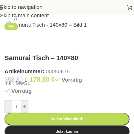
Skip to navigation
op
>
Garten
>
Gartentische
>
Samurai Tisch – 140×80
Skip to main content
Klick zum Vergrößern
-50%
Samurai Tisch – 140×80
Artikelnummer:
00050675
178,80
€
358,80
€
Vorrätig
inkl. MwSt.
Vorrätig
-
+
In den Warenkorb
Jetzt kaufen