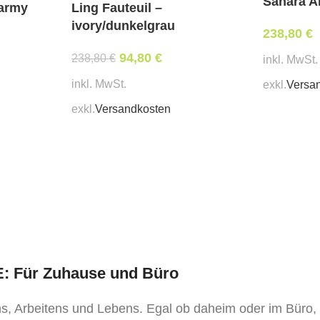
Sahara Ar
Ling Fauteuil –
 army
ivory/dunkelgrau
238,80
€
94,80
€
238,80
€
inkl. MwSt.
inkl. MwSt.
exkl.
Versa
exkl.
Versandkosten
TE: Für Zuhause und Büro
ens, Arbeitens und Lebens. Egal ob daheim oder im Büro