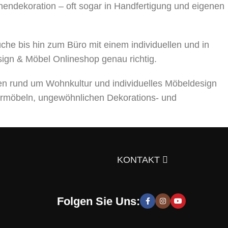
nnendekoration – oft sogar in Handfertigung und eigenen
 bis hin zum Büro mit einem individuellen und in
sign & Möbel Onlineshop genau richtig.
en rund um Wohnkultur und individuelles Möbeldesign
rmöbeln, ungewöhnlichen Dekorations- und
ts über die Auswahl von Möbeln, Dekorationsmaterialien
gen Sie sich doch selbst davon!
KONTAKT
Folgen Sie Uns:
 moderne und stilvolle Lösungen, die Sie zur Schaffung