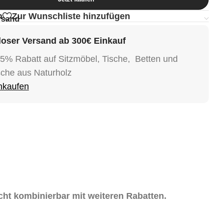
n
Zur Wunschliste hinzufügen
rsand
oser Versand ab 300€ Einkauf
15% Rabatt auf Sitzmöbel, Tische, Betten und
sche aus Naturholz
inkaufen
icht kombinierbar mit weiteren Rabatten.