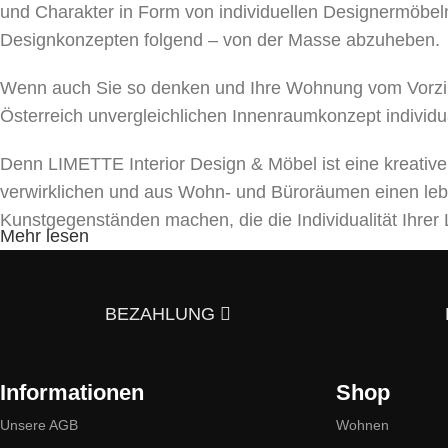
und Charakter in Form von individuellen Designermöbeln
Designkonzepten folgend – von der Masse abzuheben.
Wenn auch Sie so denken und Ihre Wohnung vom Vorzim
Österreich unvergleichlichen Innenraumkonzept individu
Denn LIMETTE Interior Design & Möbel ist eine kreativ
verwirklichen und aus Wohn- und Büroräumen einen le
Kunstgegenständen machen, die die Individualität Ihr
Mehr lesen
Unser Team bietet ein umfassendes Spektrum von Dienst
und Beleuchtungen bis hin zu Textilien und Dekor. Mit a
BEZAHLUNG
5 Gründe, warum es sich lohnt uns zu kont
Informationen
Shop
Stilvielfalt:
Wir bieten Möbel im skandinavischen, dänisch
eines einzigartigen Interieurs inspirieren werden.
Unsere AGB
Wohnen