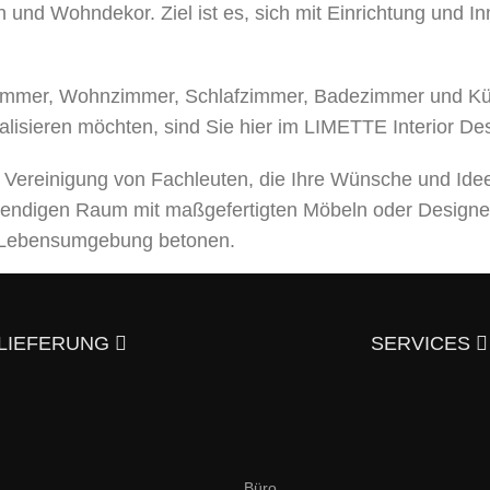
 und Wohndekor. Ziel ist es, sich mit Einrichtung und I
mer, Wohnzimmer, Schlafzimmer, Badezimmer und Küche
alisieren möchten, sind Sie hier im LIMETTE Interior De
e Vereinigung von Fachleuten, die Ihre Wünsche und Ide
bendigen Raum mit maßgefertigten Möbeln oder Designe
er Lebensumgebung betonen.
leistungen an, von der Entwicklung eines Designprojek
usgezeichneter Qualität – und trotzdem günstig.
Überzeu
LIEFERUNG
SERVICES
aktieren?
en und italienischen Stil an. Hier finden Sie elegante,
Büro