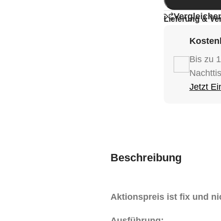
Vergleiche
Lieferung & Ve
Kostenl
Bis zu 
Nachtti
Jetzt E
Beschreibung
Aktionspreis ist fix und n
Ausführung: