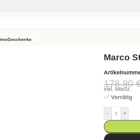
ires
Geschenke
tuhl – natur
Marco St
Artikelnumm
178,80
inkl. MwSt.
Vorrätig
-
+