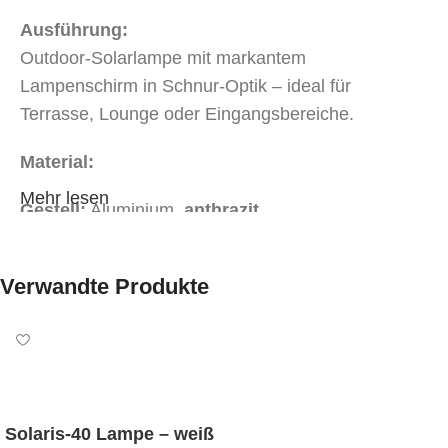
Ausführung:
Outdoor-Solarlampe mit markantem
Lampenschirm in Schnur-Optik – ideal für
Terrasse, Lounge oder Eingangsbereiche.
Material:
Mehr lesen
Gestell:
Aluminium,
anthrazit
Schirm:
Schnüre
dunkelgrau
Verwandte Produkte
Abmessungen:
Breite 48 × Länge 174 cm × Höhe 207 cm
Mindestbestellmenge:
1 Stk
Solaris-40 Lampe – weiß