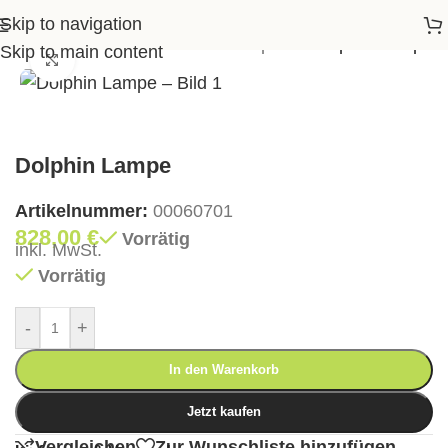
Skip to navigation
>
Shop
>
Garten
>
Outdoor‑Lampen
>
Dolphin Lampe
Skip to main content
Klick zum Vergrößern
Dolphin Lampe
Artikelnummer:
00060701
828,00
€
Vorrätig
inkl. MwSt.
Vorrätig
-
+
In den Warenkorb
Jetzt kaufen
Vergleichen
Zur Wunschliste hinzufügen