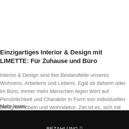
Einzigartiges Interior & Design mit
LIMETTE: Für Zuhause und Büro
Interior & Design sind fixe Bestandteile unseres
Wohnens, Arbeitens und Lebens. Egal ob daheim oder
im Büro, immer mehr Menschen legen Wert auf
Persönlichkeit und Charakter in Form von individuellen
Mehr lesen
Designermöbeln und Wohndekor. Ziel ist es, sich mit
Einrichtung und Innendekoration – oft sogar in
Handfertigung und eigenen Designkonzepten folgend –
BEZAHLUNG