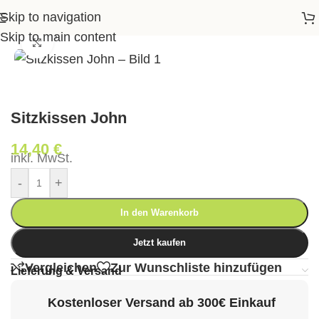
Skip to navigation
eite
>
Shop
>
Garten
>
Gartenstühle
>
Sitzkissen John
Skip to main content
Klick zum Vergrößern
Sitzkissen John
14,40
€
inkl. MwSt.
-
+
In den Warenkorb
Jetzt kaufen
Vergleichen
Zur Wunschliste hinzufügen
Lieferung & Versand
Kostenloser Versand ab 300€ Einkauf