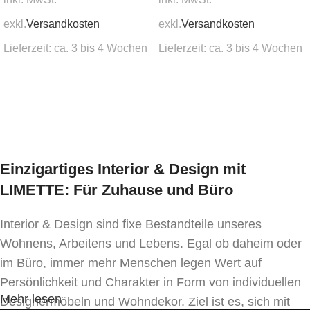
exkl.
Versandkosten
exkl.
Versandkosten
Lieferzeit:
ca. 3 bis 4 Wochen
Lieferzeit:
ca. 3 bis 4 Wochen
In den Warenkorb
In den Warenkorb
Einzigartiges Interior & Design mit
LIMETTE: Für Zuhause und Büro
Interior & Design sind fixe Bestandteile unseres
Wohnens, Arbeitens und Lebens. Egal ob daheim oder
im Büro, immer mehr Menschen legen Wert auf
Persönlichkeit und Charakter in Form von individuellen
Mehr lesen
Designermöbeln und Wohndekor. Ziel ist es, sich mit