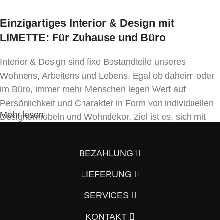
Einzigartiges Interior & Design mit
LIMETTE: Für Zuhause und Büro
Interior & Design sind fixe Bestandteile unseres
Wohnens, Arbeitens und Lebens. Egal ob daheim oder
im Büro, immer mehr Menschen legen Wert auf
Persönlichkeit und Charakter in Form von individuellen
Mehr lesen
Designermöbeln und Wohndekor. Ziel ist es, sich mit
Einrichtung und Innendekoration – oft sogar in
Handfertigung und eigenen Designkonzepten folgend –
BEZAHLUNG
von der Masse abzuheben.
LIEFERUNG
Wenn auch Sie so denken und Ihre Wohnung vom
Vorzimmer, Wohnzimmer, Schlafzimmer, Badezimmer
SERVICES
und Küche bis hin zum Büro mit einem individuellen und
KONTAKT