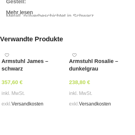
Gestell:
Mehr lesen
Metall, pulverbeschichtet in Schwarz
Ausführung:
Verwandte Produkte
Schale aus white oak furniert
Stapelbar, platzsparend lagerbar
Armstuhl James –
Armstuhl Rosalie –
schwarz
dunkelgrau
Abmessungen:
357,60
€
238,80
€
Sitzhöhe 45 cm
inkl. MwSt.
inkl. MwSt.
Stapelbar
exkl.
Versandkosten
exkl.
Versandkosten
Ja
In den Warenkorb
In den Warenkorb
Mindestbestellmenge:
1 Stk.