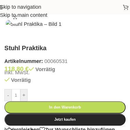
Skip to navigation
>
Shop
>
Essen
>
Esszimmer Sessel
>
Stuhl Praktika
Skip to main content
Klick zum Vergrößern
Stuhl Praktika
Artikelnummer:
00060531
118,80
€
Vorrätig
inkl. MwSt.
Vorrätig
-
+
In den Warenkorb
Jetzt kaufen
Vergleichen
Zur Wunschliste hinzufügen