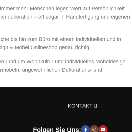
, immer mehr Menschen legen Wert auf Persönlichkeit
nnendekoration – oft sogar in Handfertigung und eigenen
 bis hin zum Büro mit einem individuellen und in
sign & Möbel Onlineshop genau richtig.
en rund um Wohnkultur und individuelles Möbeldesign
rmöbeln, ungewöhnlichen Dekorations- und
ts über die Auswahl von Möbeln, Dekorationsmaterialien
gen Sie sich doch selbst davon!
KONTAKT
Folgen Sie Uns:
 moderne und stilvolle Lösungen, die Sie zur Schaffung