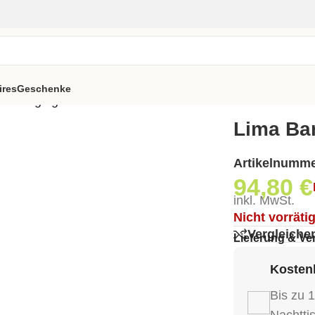
ires
Geschenke
ker – ginger
Lima Bar
Artikelnumm
94,80
€
inkl. MwSt.
Nicht vorräti
Vergleiche
Lieferung & Ve
Kostenl
Bis zu 
Nachtti