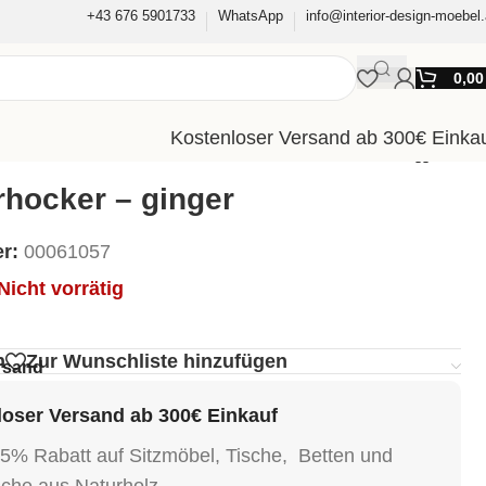
+43 676 5901733
WhatsApp
info@interior-design-moebel.
0,0
Kostenloser Versand ab 300€ Einka
hocker – ginger
er:
00061057
Nicht vorrätig
g
n
Zur Wunschliste hinzufügen
rsand
oser Versand ab 300€ Einkauf
15% Rabatt auf Sitzmöbel, Tische, Betten und
sche aus Naturholz