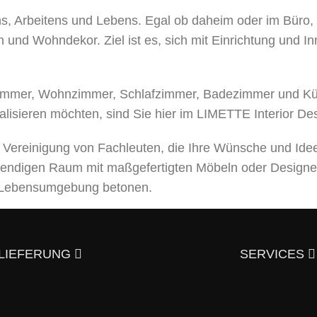
ens, Arbeitens und Lebens. Egal ob daheim oder im Büro
 und Wohndekor. Ziel ist es, sich mit Einrichtung und I
mer, Wohnzimmer, Schlafzimmer, Badezimmer und Küche
alisieren möchten, sind Sie hier im LIMETTE Interior De
e Vereinigung von Fachleuten, die Ihre Wünsche und Ide
bendigen Raum mit maßgefertigten Möbeln oder Designe
er Lebensumgebung betonen.
leistungen an, von der Entwicklung eines Designprojek
usgezeichneter Qualität – und trotzdem günstig.
Überzeu
LIEFERUNG
SERVICES
aktieren?
en und italienischen Stil an. Hier finden Sie elegante,