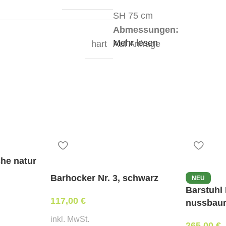
SH 75 cm
Abmessungen:
Mehr lesen
hart
Auf Anfrage
Mindestbestellmenge:
2 Stk
che natur
Barhocker Nr. 3, schwarz
NEU
Barstuhl 
117,00
€
nussbau
inkl. MwSt.
265,00
€