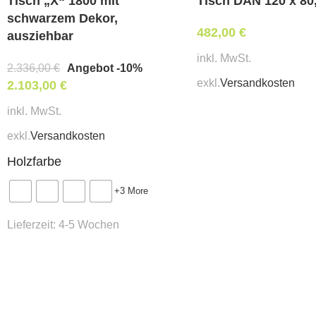
Tisch „X“ 1800 mit
Tisch DAN 120 x 80
schwarzem Dekor,
482,00
€
ausziehbar
inkl. MwSt.
2.336,00
€
Angebot -10%
exkl.
Versandkosten
2.103,00
€
inkl. MwSt.
exkl.
Versandkosten
Holzfarbe
+3 More
Lieferzeit:
4-5 Wochen