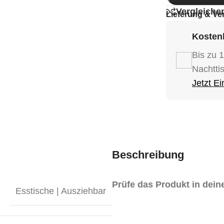
Vergleiche
Lieferung & Ve
Kostenl
Bis zu 
Nachtti
Jetzt E
Beschreibung
Prüfe das Produkt in dei
Esstische | Ausziehbar