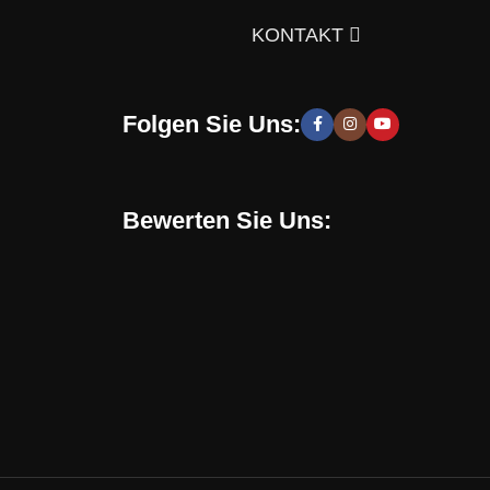
gen Sie sich doch selbst davon!
KONTAKT
Folgen Sie Uns:
 moderne und stilvolle Lösungen, die Sie zur Schaffung
hen zu entwickeln. Sie erhalten speziell für Sie
Bewerten Sie Uns:
Online-Shop verwenden. Mit uns können Sie eine
en, sondern auch eine gesunde Umgebung in Ihrem
chrichten, Trends und Aktionen informiert. Verpassen