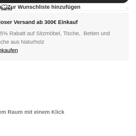
n
Zur Wunschliste hinzufügen
rsand
oser Versand ab 300€ Einkauf
15% Rabatt auf Sitzmöbel, Tische, Betten und
sche aus Naturholz
inkaufen
nem Raum mit einem Klick