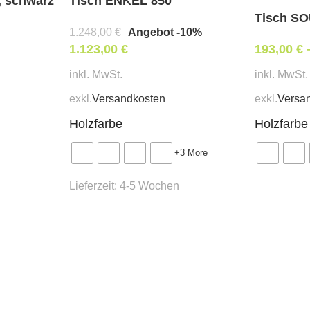
Tisch ENKEL 850
, schwarz
Mechanismus
: „Schmetterl
Tisch SO
1.248,00
€
Angebot -10%
1.123,00
€
193,00
€
inkl. MwSt.
inkl. MwSt.
exkl.
Versandkosten
exkl.
Versa
Holzfarbe
Holzfarbe
+3 More
Lieferzeit:
4-5 Wochen