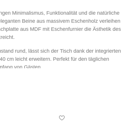
ngen Minimalismus, Funktionalität und die natürliche
eleganten Beine aus massivem Eschenholz verleihen
ischplatte aus MDF mit Eschenfurnier die Ästhetik des
reicht.
nd rund, lässt sich der Tisch dank der integrierten
0 cm leicht erweitern. Perfekt für den täglichen
pfang von Gästen.
appt – 160х120 cm)
MDF, Eschenfurnier
holz Esche