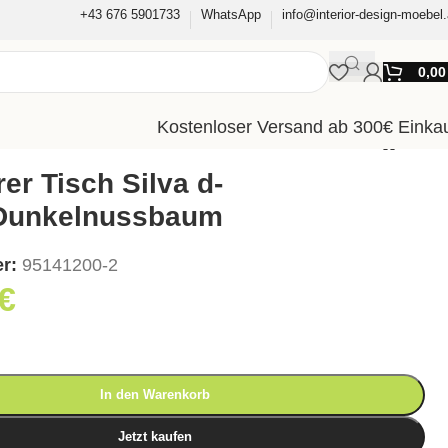
+43 676 5901733
WhatsApp
info@interior-design-moebel.
0,0
Kostenloser Versand ab 300€ Einka
er Tisch Silva d-
Dunkelnussbaum
er:
95141200-2
€
In den Warenkorb
Jetzt kaufen