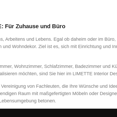
TE: Für Zuhause und Büro
ens, Arbeitens und Lebens. Egal ob daheim oder im Büro
 und Wohndekor. Ziel ist es, sich mit Einrichtung und I
mer, Wohnzimmer, Schlafzimmer, Badezimmer und Küche
alisieren möchten, sind Sie hier im LIMETTE Interior De
e Vereinigung von Fachleuten, die Ihre Wünsche und Ide
bendigen Raum mit maßgefertigten Möbeln oder Designe
er Lebensumgebung betonen.
leistungen an, von der Entwicklung eines Designprojek