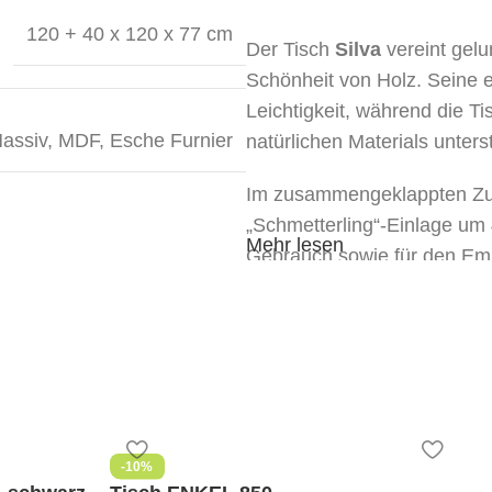
120 + 40 x 120 x 77 cm
Der Tisch
Silva
vereint gelu
Schönheit von Holz. Seine 
Leichtigkeit, während die T
assiv, MDF, Esche Furnier
natürlichen Materials unterst
Im zusammengeklappten Zusta
„Schmetterling“-Einlage um 4
Mehr lesen
Gebrauch sowie für den Em
Größe
: d-120 cm (ausgekl
Höhe
: 77 cm
Material der Tischplatte
: 
Material der Beine
: Massiv
-10%