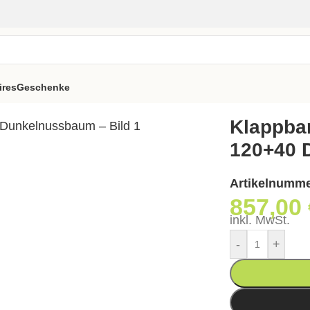
ires
Geschenke
 Tisch Silva d-120+40 Dunkelnussbaum
Klappbar
120+40 
Artikelnumm
857,00
inkl. MwSt.
-
+