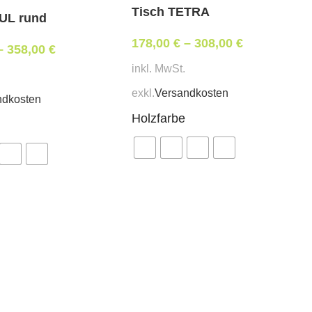
Tisch TETRA
ing“-Einlage
UL rund
178,00
€
–
308,00
€
–
358,00
€
inkl. MwSt.
exkl.
Versandkosten
ndkosten
Holzfarbe