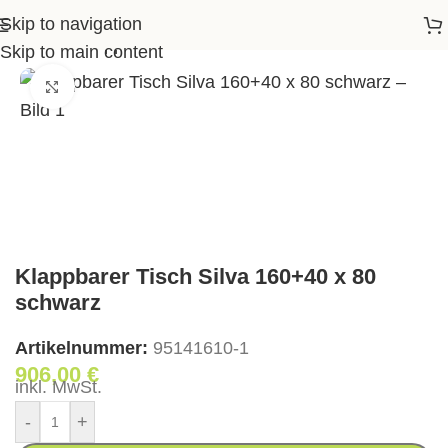
Skip to navigation
stische
>
Klappbarer Tisch Silva 160+40 x 80 schwarz
Skip to main content
Klick zum Vergrößern
Klappbarer Tisch Silva 160+40 x 80
schwarz
Artikelnummer:
95141610-1
906,00
€
inkl. MwSt.
-
+