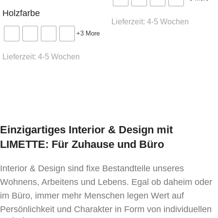
Holzfarbe
Höhe
: 77 cm
Lieferzeit:
4-5 Wochen
+3 More
Material der Tischplatte
: MDF, Eschenfurnier
Ausführung wählen
Lieferzeit:
4-5 Wochen
Material der Beine
: massive Esche
Ausführung wählen
Mechanismus
: „Butterfly“-Einlage
Einzigartiges Interior & Design mit
LIMETTE: Für Zuhause und Büro
Interior & Design sind fixe Bestandteile unseres
Wohnens, Arbeitens und Lebens. Egal ob daheim oder
im Büro, immer mehr Menschen legen Wert auf
Persönlichkeit und Charakter in Form von individuellen