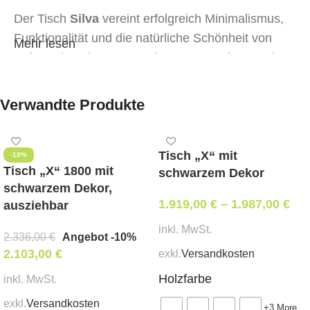
Der Tisch
Silva
vereint erfolgreich Minimalismus,
Funktionalität und die natürliche Schönheit von
Mehr lesen
Holz. Seine eleganten Beine aus massiver Esche
verleihen Leichtigkeit, während die Tischplatte aus
MDF, furniert mit Eschenholz, die Ästhetik des
Verwandte Produkte
natürlichen Materials unterstreicht.
Im zusammengeklappten Zustand (160×80 cm)
Tisch „X“ mit
-10%
lässt sich der Tisch dank der integrierten
Tisch „X“ 1800 mit
schwarzem Dekor
„Butterfly“-Einlage von 40 cm leicht ausziehen,
schwarzem Dekor,
1.919,00
€
–
1.987,00
€
ausziehbar
wodurch die Länge auf 200 cm erhöht wird. Ideal
sowohl für den täglichen Gebrauch als auch für die
inkl. MwSt.
2.336,00
€
Angebot -10%
Bewirtung von Gästen.
2.103,00
€
exkl.
Versandkosten
Holzfarbe
Größe
: 160×80 cm (im ausgeklappten Zustand –
inkl. MwSt.
200×80 cm)
exkl.
Versandkosten
+3 More