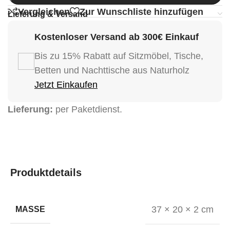
Vergleichen
Zur Wunschliste hinzufügen
Lieferung & Versand
Kostenloser Versand ab 300€ Einkauf
Bis zu 15% Rabatt auf Sitzmöbel, Tische,
Betten und Nachttische aus Naturholz
Jetzt Einkaufen
Lieferung:
per Paketdienst.
Produktdetails
37 × 20 × 2 cm
MASSE