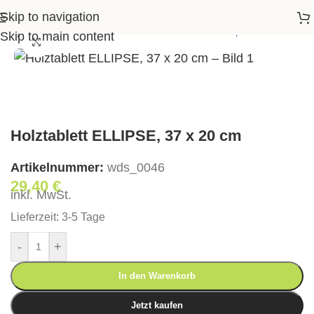
Skip to navigation
Shop
>
Accessoires
>
Holztablett ELLIPSE, 37 x 20 cm
Skip to main content
Klick zum Vergrößern
Holztablett ELLIPSE, 37 x 20 cm
Artikelnummer:
wds_0046
29,40
€
inkl. MwSt.
Lieferzeit:
3-5 Tage
-
+
In den Warenkorb
Jetzt kaufen