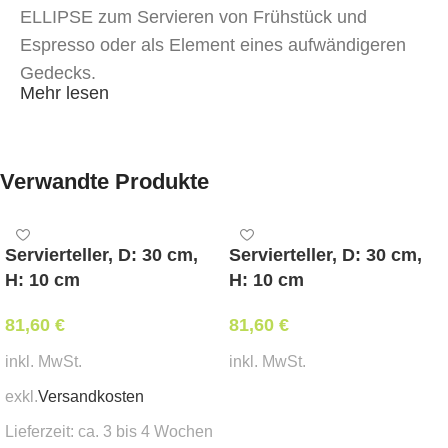
ELLIPSE zum Servieren von Frühstück und
Espresso oder als Element eines aufwändigeren
Gedecks.
Mehr lesen
Aus massiver Esche hergestellt. Gerichte, die auf
einem Holztablett serviert werden, wirken stilvoll
und festlich. Hervorragend für die Gastronomie
Verwandte Produkte
und für zu Hause geeignet.
Pflegehinweise:
Servierteller, D: 30 cm,
Servierteller, D: 30 cm,
H: 10 cm
H: 10 cm
Mit Öko-Spülmitteln reinigen, nicht einweichen,
trockenwischen. Nicht im Geschirrspüler reinigen.
81,60
€
81,60
€
Nicht in der Mikrowelle erwärmen, nicht mit
inkl. MwSt.
inkl. MwSt.
kochendem Wasser übergießen, nicht in der Nähe
von Wärmequellen trocknen.
exkl.
Versandkosten
In den Warenkorb
Lieferzeit:
ca. 3 bis 4 Wochen