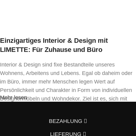
In den Warenkorb
Einzigartiges Interior & Design mit
LIMETTE: Für Zuhause und Büro
Interior & Design sind fixe Bestandteile unseres
Wohnens, Arbeitens und Lebens. Egal ob daheim oder
im Büro, immer mehr Menschen legen Wert auf
Persönlichkeit und Charakter in Form von individuellen
Mehr lesen
Designermöbeln und Wohndekor. Ziel ist es, sich mit
Einrichtung und Innendekoration – oft sogar in
Handfertigung und eigenen Designkonzepten folgend –
BEZAHLUNG
von der Masse abzuheben.
LIEFERUNG