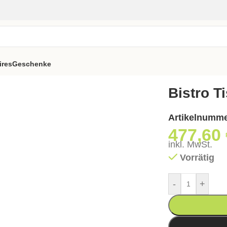
ires
Geschenke
isch – 80×120
Bistro T
Artikelnumm
477,60
inkl. MwSt.
Vorrätig
-
+