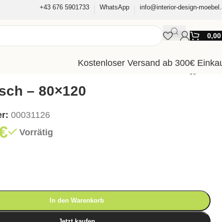
+43 676 5901733
WhatsApp
info@interior-design-moebel.
0,0
Kostenloser Versand ab 300€ Einka
isch – 80×120
er:
00031126
€
Vorrätig
In den Warenkorb
Jetzt kaufen