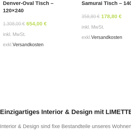
Denver-Oval Tisch –
Samurai Tisch – 14
120×240
178,80
€
358,80
€
654,00
€
1.308,00
€
inkl. MwSt.
inkl. MwSt.
exkl.
Versandkosten
exkl.
Versandkosten
Einzigartiges Interior & Design mit LIMET
Interior & Design sind fixe Bestandteile unseres Wohn