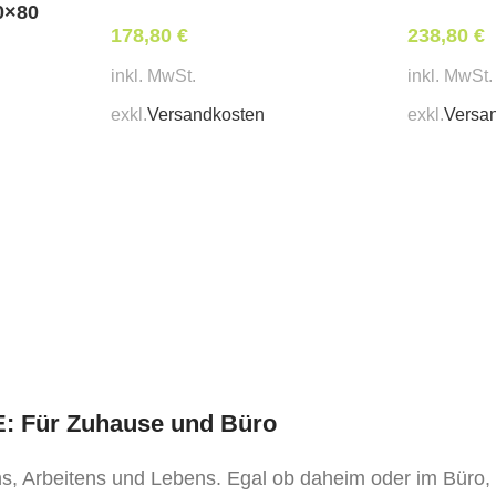
0×80
178,80
€
238,80
€
inkl. MwSt.
inkl. MwSt.
exkl.
Versandkosten
exkl.
Versa
TE: Für Zuhause und Büro
ens, Arbeitens und Lebens. Egal ob daheim oder im Büro