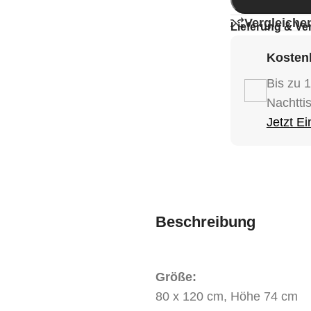
Vergleiche
Lieferung & Ve
Kostenl
Bis zu 
Nachtti
Jetzt E
Beschreibung
Größe:
80 x 120 cm, Höhe 74 cm