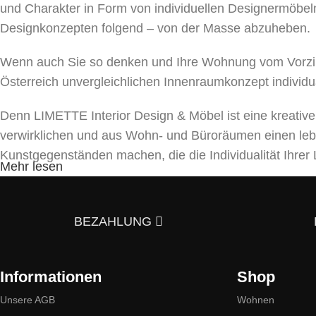
und Charakter in Form von individuellen Designermöbeln
Designkonzepten folgend – von der Masse abzuheben.
Wenn auch Sie so denken und Ihre Wohnung vom Vorzim
Österreich unvergleichlichen Innenraumkonzept individu
Denn LIMETTE Interior Design & Möbel ist eine kreativ
verwirklichen und aus Wohn- und Büroräumen einen le
Kunstgegenständen machen, die die Individualität Ihr
Mehr lesen
Unser Team bietet ein umfassendes Spektrum von Dienst
und Beleuchtungen bis hin zu Textilien und Dekor. Mit a
BEZAHLUNG
5 Gründe, warum es sich lohnt uns zu kont
Informationen
Shop
Stilvielfalt:
Wir bieten Möbel im skandinavischen, dänisch
eines einzigartigen Interieurs inspirieren werden.
Unsere AGB
Wohnen