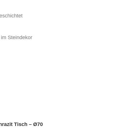
eschichtet
) im Steindekor
hrazit Tisch – Ø70