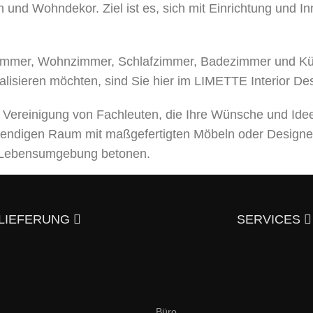
 und Wohndekor. Ziel ist es, sich mit Einrichtung und I
mer, Wohnzimmer, Schlafzimmer, Badezimmer und Küche
alisieren möchten, sind Sie hier im LIMETTE Interior De
e Vereinigung von Fachleuten, die Ihre Wünsche und Ide
bendigen Raum mit maßgefertigten Möbeln oder Designe
er Lebensumgebung betonen.
leistungen an, von der Entwicklung eines Designprojek
usgezeichneter Qualität – und trotzdem günstig.
Überzeu
LIEFERUNG
SERVICES
aktieren?
en und italienischen Stil an. Hier finden Sie elegante,
Büro