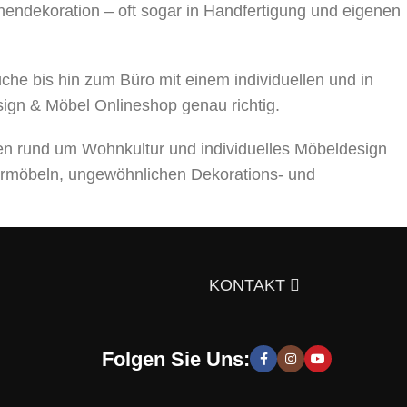
nnendekoration – oft sogar in Handfertigung und eigenen
 bis hin zum Büro mit einem individuellen und in
sign & Möbel Onlineshop genau richtig.
en rund um Wohnkultur und individuelles Möbeldesign
rmöbeln, ungewöhnlichen Dekorations- und
ts über die Auswahl von Möbeln, Dekorationsmaterialien
gen Sie sich doch selbst davon!
KONTAKT
Folgen Sie Uns:
 moderne und stilvolle Lösungen, die Sie zur Schaffung