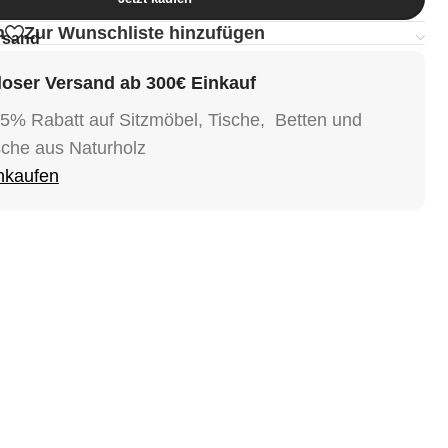
n
Zur Wunschliste hinzufügen
rsand
oser Versand ab 300€ Einkauf
15% Rabatt auf Sitzmöbel, Tische, Betten und
sche aus Naturholz
inkaufen