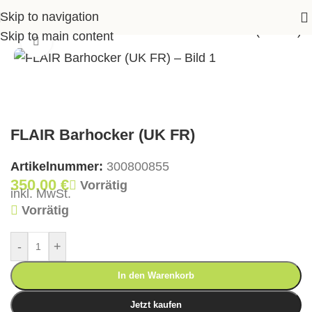
Skip to navigation
Shop
>
Essen
>
Barstühle
>
FLAIR Barhocker (UK FR)
Skip to main content
Klick zum Vergrößern
FLAIR Barhocker (UK FR)
Artikelnummer:
300800855
350,00
€
Vorrätig
inkl. MwSt.
Vorrätig
-
+
In den Warenkorb
Jetzt kaufen