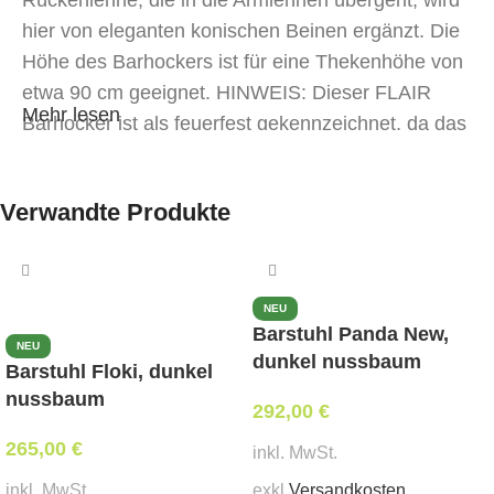
Rückenlehne, die in die Armlehnen übergeht, wird
hier von eleganten konischen Beinen ergänzt. Die
Höhe des Barhockers ist für eine Thekenhöhe von
etwa 90 cm geeignet. HINWEIS: Dieser FLAIR
Mehr lesen
Barhocker ist als feuerfest gekennzeichnet, da das
Polster und der Schaumstoff mit einem
flammhemmenden Material behandelt wurden. Das
Verwandte Produkte
Design ist identisch mit den Modellen ohne diese
Behandlung; die Farbe kann leicht von den
unbehandelten Versionen abweichen. Kann auf
allen Märkten verkauft werden.
NEU
Barstuhl Panda New,
NEU
dunkel nussbaum
Barstuhl Floki, dunkel
nussbaum
292,00
€
265,00
€
inkl. MwSt.
inkl. MwSt.
exkl.
Versandkosten