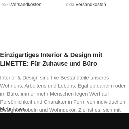
Tiefe: 90 cm,
Höhe: 77 cm
exkl.
Versandkosten
exkl.
Versandkosten
Armstuhl:
Breite 56 cm,
Tiefe 66 cm, S
itzhöhe 45
In den Warenkorb
In den Warenkorb
cm,
Gesamthöhe 90 cm
Mindestbestellmenge:
1 Stk
Einzigartiges Interior & Design mit
LIMETTE: Für Zuhause und Büro
Interior & Design sind fixe Bestandteile unseres
Wohnens, Arbeitens und Lebens. Egal ob daheim oder
im Büro, immer mehr Menschen legen Wert auf
Persönlichkeit und Charakter in Form von individuellen
Mehr lesen
Designermöbeln und Wohndekor. Ziel ist es, sich mit
Einrichtung und Innendekoration – oft sogar in
Handfertigung und eigenen Designkonzepten folgend –