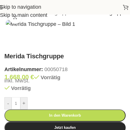
Skip to navigation
p
>
Garten
>
Garten Essgruppen
>
Merida Tischgruppe
Skip to main content
Klick zum Vergrößern
Merida Tischgruppe
Artikelnummer:
00050718
1.668,00
€
Vorrätig
inkl. MwSt.
Vorrätig
-
+
In den Warenkorb
Jetzt kaufen