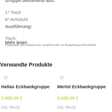
Gruppe bestehend aus:
1* Tisch
8* Armstuhl
Ausführung:
Tisch:
Mehr lesen
Gestell Aluminium anthrazit pulverbeschichtet
Tischplatte Sinterstone armani grey
ausziehbar mittels Synchronmechanik
Verwandte Produkte
Armstühle:
Gestell Aluminium anthrazit pulverbeschichtet
Textilen schwarz/grau
Hellas Eckbankgruppe
Merlot Eckbankgruppe
extra Armstühle verfügbar á € 89,00
Abmessungen:
2.868,00
€
2.628,00
€
Tisch:
Länge: 180 cm bis 240 cm ausziehbar,
inkl. MwSt.
inkl. MwSt.