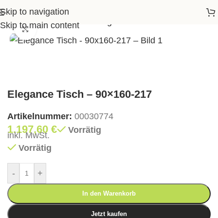
Skip to navigation
Garten
>
Gartentische
>
Elegance Tisch – 90×160-217
Skip to main content
Klick zum Vergrößern
Elegance Tisch – 90×160-217
Artikelnummer:
00030774
1.197,60
€
Vorrätig
inkl. MwSt.
Vorrätig
-
+
In den Warenkorb
Jetzt kaufen