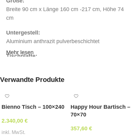
Größe:
Breite 90 cm x Länge 160 cm -217 cm, Höhe 74
cm
Untergestell:
Aluminium anthrazit pulverbeschichtet
Mehr lesen
Tischplatte:
Tischplatte HPL (Kunststoff massiv) 10 mm stark,
im Betondekor dunkelgrau
Verwandte Produkte
mit Auszugsfunktion:
ja
Bienno Tisch – 100×240
Happy Hour Bartisch –
Mindestbestellmenge:
70×70
1 Stk
2.340,00
€
357,60
€
inkl. MwSt.