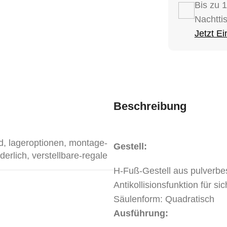
Bis zu 
Nachtti
Jetzt E
Beschreibung
d
,
lageroptionen
,
montage-
Gestell:
rderlich
,
verstellbare-regale
H-Fuß-Gestell aus pulverbe
Antikollisionsfunktion für si
Säulenform: Quadratisch
Ausführung: