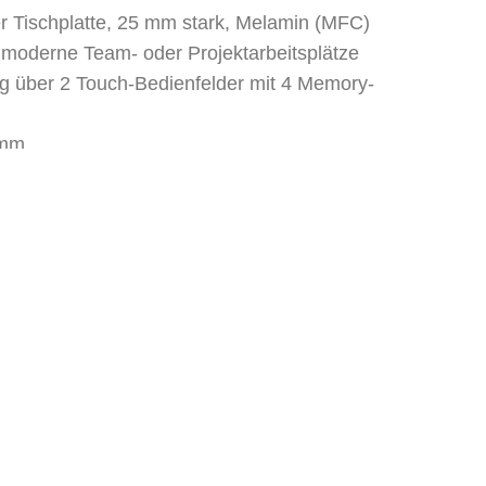
er Tischplatte, 25 mm stark, Melamin (MFC)
 moderne Team- oder Projektarbeitsplätze
ng über 2 Touch-Bedienfelder mit 4 Memory-
 mm
htblende (490 mm Höhe, Stoffbezug Synergy LDS08)
 Aluminium mit Klappdeckel und Bürstendichtung
einseitig abklappbar, aus Stahl
 flexibel und modular, aus Kunststoff
e