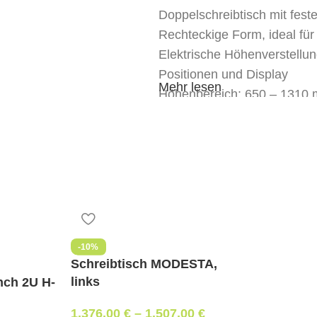
Doppelschreibtisch mit fest
Rechteckige Form, ideal für
Elektrische Höhenverstellu
Positionen und Display
Mehr lesen
Höhenbereich: 650 – 1310
Inklusive gepolsterter Sic
2x Kabeldurchführungen aus
(links)
2x horizontale Kabelkanäle, 
2x vertikale Kabelführungen,
Ohne Kabelabdeckung
Farbvarianten:
-10%
Schreibtisch MODESTA,
Tischplatte: MB White Grey
links
nch 2U H-
Tischplattenkante: NH Mapl
Gestell: RAL 9005 Jet Black
1.376,00
€
–
1.507,00
€