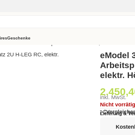
ires
Geschenke
0 Workbench-Arbeitsplatz 2U H-LEG RC, elektr. Höhenv
eModel 
Arbeitsp
elektr. 
2.450,
inkl. MwSt.
Nicht vorräti
Vergleiche
Lieferung & Ve
Kostenl