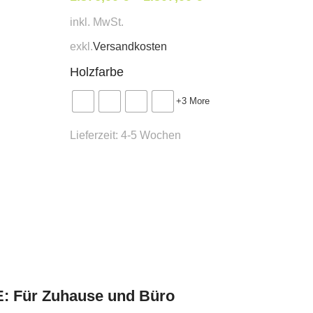
Sichtblende: Synergy LDS0
inkl. MwSt.
Medien & Kabelkanäle: RAL
exkl.
Versandkosten
Vertikale Kabelführung: Sc
Abmessungen:
Holzfarbe
Gesamtbreite: 1400 mm
+3 More
Gesamttiefe: 1490 mm (2 ×
Lieferzeit:
4-5 Wochen
Gesamthöhe: 650 – 1310 
Mindestbestellmenge:
1 Stk.
Hinweis:
Weitere Informationen find
konfigurierbar
und individu
Hier geht es zum
eModel 3
TE: Für Zuhause und Büro