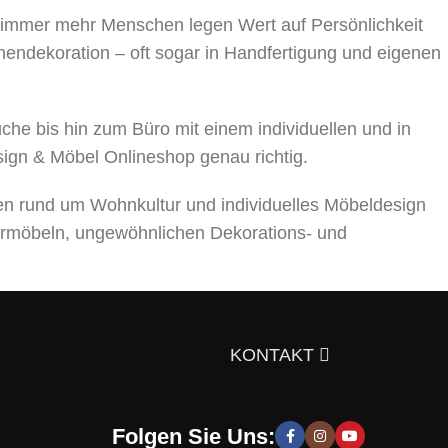
, immer mehr Menschen legen Wert auf Persönlichkeit
nnendekoration – oft sogar in Handfertigung und eigenen
 bis hin zum Büro mit einem individuellen und in
sign & Möbel Onlineshop genau richtig.
en rund um Wohnkultur und individuelles Möbeldesign
rmöbeln, ungewöhnlichen Dekorations- und
ts über die Auswahl von Möbeln, Dekorationsmaterialien
gen Sie sich doch selbst davon!
KONTAKT
Folgen Sie Uns:
 moderne und stilvolle Lösungen, die Sie zur Schaffung