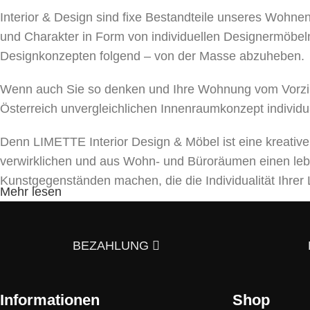
Interior & Design sind fixe Bestandteile unseres Wohn
und Charakter in Form von individuellen Designermöbeln
Designkonzepten folgend – von der Masse abzuheben.
Wenn auch Sie so denken und Ihre Wohnung vom Vorzim
Österreich unvergleichlichen Innenraumkonzept individu
Denn LIMETTE Interior Design & Möbel ist eine kreativ
verwirklichen und aus Wohn- und Büroräumen einen le
Kunstgegenständen machen, die die Individualität Ihr
Mehr lesen
Unser Team bietet ein umfassendes Spektrum von Dienst
und Beleuchtungen bis hin zu Textilien und Dekor. Mit a
BEZAHLUNG
5 Gründe, warum es sich lohnt uns zu kont
Informationen
Shop
Stilvielfalt:
Wir bieten Möbel im skandinavischen, dänisch