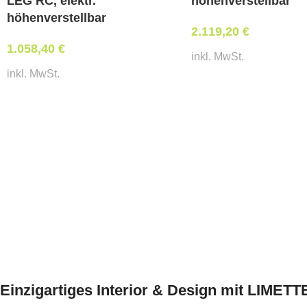
LEG RC, elektr.
höhenverstellbar
höhenverstellbar
2.119,20
€
1.058,40
€
inkl. MwSt.
inkl. MwSt.
Einzigartiges Interior & Design mit LIMET