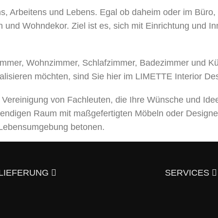
ens, Arbeitens und Lebens. Egal ob daheim oder im Büro
 und Wohndekor. Ziel ist es, sich mit Einrichtung und I
mer, Wohnzimmer, Schlafzimmer, Badezimmer und Küche
alisieren möchten, sind Sie hier im LIMETTE Interior De
e Vereinigung von Fachleuten, die Ihre Wünsche und Ide
bendigen Raum mit maßgefertigten Möbeln oder Designe
er Lebensumgebung betonen.
leistungen an, von der Entwicklung eines Designprojek
usgezeichneter Qualität – und trotzdem günstig.
Überzeu
LIEFERUNG
SERVICES
aktieren?
en und italienischen Stil an. Hier finden Sie elegante,