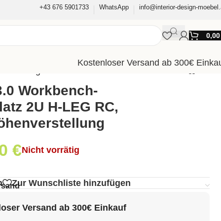
+43 676 5901733
WhatsApp
info@interior-design-moebel.
0,0
Kostenloser Versand ab 300€ Einka
erstellung
3.0 Workbench-
latz 2U H-LEG RC,
Höhenverstellung
40
€
Nicht vorrätig
g
n
Zur Wunschliste hinzufügen
rsand
oser Versand ab 300€ Einkauf