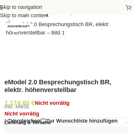
Skip to navigation
el 2.0 Besprechungstisch BR, elektr. höhenverstellbar
Skip to main content
Klick zum Vergrößern
AUSVERKAUFT
eModel 2.0 Besprechungstisch BR,
elektr. höhenverstellbar
1.174,80
€
Nicht vorrätig
inkl. MwSt.
Nicht vorrätig
Vergleichen
Zur Wunschliste hinzufügen
Lieferung & Versand