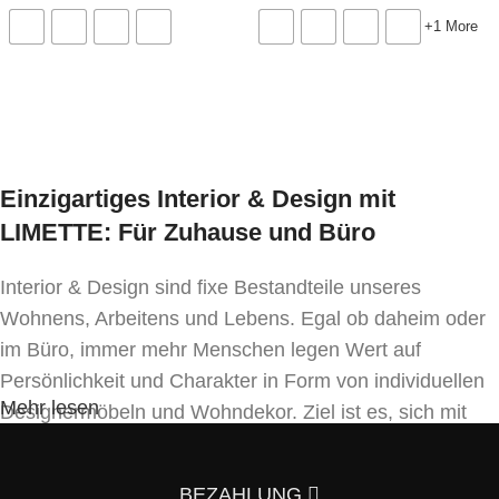
Tischplatte: NK Cashmere
+1 More
Tischplattenkante: NK Cashmere
Ausführung wählen
Ausführung wählen
Gestell: RAL 9006 White Aluminium AL, ALU, WA,
X
Kabeldurchlass / Medienport: RAL 9005 Jet Black
CZ, BL/BLT, Y
Einzigartiges Interior & Design mit
Vertikale Kabelführung: Aluminium
LIMETTE: Für Zuhause und Büro
Abmessungen:
Interior & Design sind fixe Bestandteile unseres
Gesamtbreite: 2000 mm
Wohnens, Arbeitens und Lebens. Egal ob daheim oder
Gesamttiefe: 800 / 900 mm
im Büro, immer mehr Menschen legen Wert auf
Gesamthöhe: 640 – 1300 mm
Persönlichkeit und Charakter in Form von individuellen
Mindestbestellmenge:
Mehr lesen
Designermöbeln und Wohndekor. Ziel ist es, sich mit
1 Stk.
Einrichtung und Innendekoration – oft sogar in
Handfertigung und eigenen Designkonzepten folgend –
Hinweis:
BEZAHLUNG