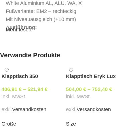
White Aluminium AL, ALU, WA, X
Fußvariante: EM2 – rechteckig
Mit Niveauausgleich (+10 mm)
Ausführung:
Mehr lesen
Besprechungstisch mit fester Tischplatte, 25 mm
stark, Melamin (MFC)
Verwandte Produkte
Tischplattenform: Tonnenform
Elektrische Höhenverstellung per Handschalter mit
Memoryfunktion und Display
Klapptisch 350
Klapptisch Eryk Lux
Höhenbereich: 640 – 1300 mm
406,91
€
–
521,94
€
504,00
€
–
752,40
€
Mit zentralem Media port Power Frame 3M
inkl. MwSt.
inkl. MwSt.
(deutscher Standard, Stecker-Typ F)
Vertikale Kabelführung flexibel, modular, aus
exkl.
Versandkosten
exkl.
Versandkosten
Kunststoff
Farbvarianten:
Größe
Size