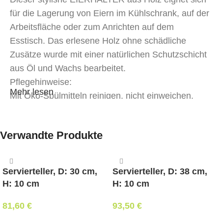
für die Lagerung von Eiern im Kühlschrank, auf der
Arbeitsfläche oder zum Anrichten auf dem
Esstisch. Das erlesene Holz ohne schädliche
Zusätze wurde mit einer natürlichen Schutzschicht
aus Öl und Wachs bearbeitet.
Pflegehinweise:
Mehr lesen
Mit Öko-Spülmitteln reinigen, nicht einweichen,
trockenwischen. Nicht im Geschirrspüler reinigen.
Nicht in der Mikrowelle erwärmen, nicht mit
Verwandte Produkte
kochendem Wasser übergießen, nicht in der Nähe
von Wärmequellen trocknen.
Servierteller, D: 30 cm,
Servierteller, D: 38 cm,
H: 10 cm
H: 10 cm
81,60
€
93,50
€