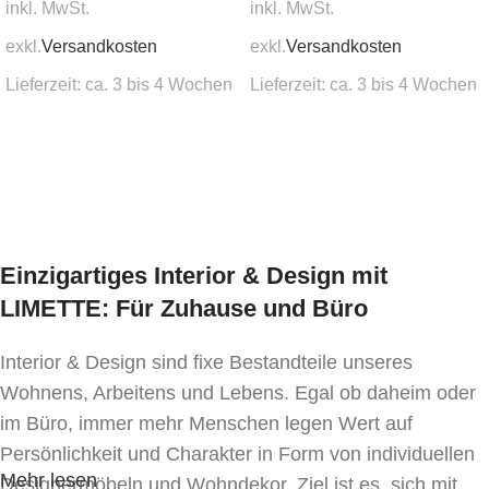
inkl. MwSt.
inkl. MwSt.
exkl.
Versandkosten
exkl.
Versandkosten
Lieferzeit:
ca. 3 bis 4 Wochen
Lieferzeit:
ca. 3 bis 4 Wochen
In den Warenkorb
In den Warenkorb
Einzigartiges Interior & Design mit
LIMETTE: Für Zuhause und Büro
Interior & Design sind fixe Bestandteile unseres
Wohnens, Arbeitens und Lebens. Egal ob daheim oder
im Büro, immer mehr Menschen legen Wert auf
Persönlichkeit und Charakter in Form von individuellen
Mehr lesen
Designermöbeln und Wohndekor. Ziel ist es, sich mit