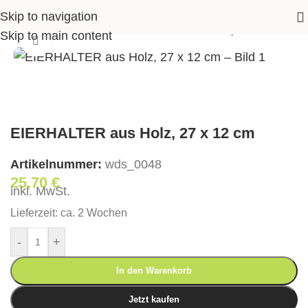
Skip to navigation
ssoires
>
Küche
>
EIERHALTER aus Holz, 27 x 12 cm
Skip to main content
Klick zum Vergrößern
EIERHALTER aus Holz, 27 x 12 cm
Artikelnummer:
wds_0048
25,70
€
inkl. MwSt.
Lieferzeit:
ca. 2 Wochen
-
+
In den Warenkorb
Jetzt kaufen