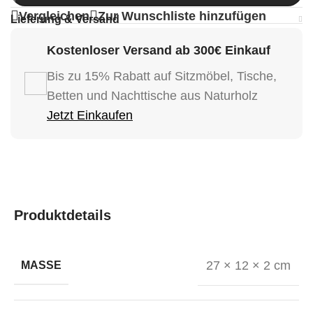
Vergleichen
Zur Wunschliste hinzufügen
Lieferung & Versand
Kostenloser Versand ab 300€ Einkauf
Bis zu 15% Rabatt auf Sitzmöbel, Tische,
Betten und Nachttische aus Naturholz
Jetzt Einkaufen
Produktdetails
27 × 12 × 2 cm
MASSE