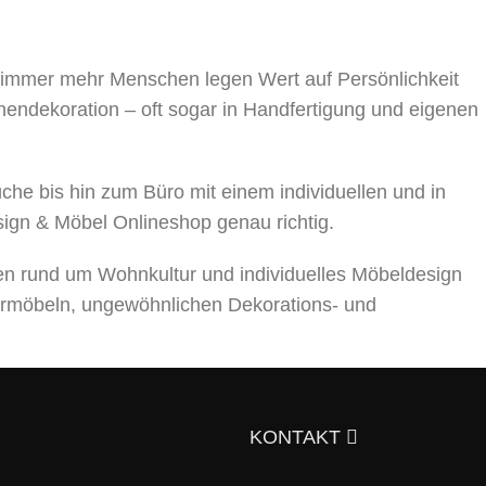
, immer mehr Menschen legen Wert auf Persönlichkeit
nnendekoration – oft sogar in Handfertigung und eigenen
 bis hin zum Büro mit einem individuellen und in
sign & Möbel Onlineshop genau richtig.
en rund um Wohnkultur und individuelles Möbeldesign
rmöbeln, ungewöhnlichen Dekorations- und
ts über die Auswahl von Möbeln, Dekorationsmaterialien
gen Sie sich doch selbst davon!
KONTAKT