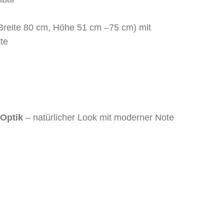
Breite 80 cm, Höhe 51 cm –75 cm) mit
te
 Optik
– natürlicher Look mit moderner Note
 wasserabweisend
im Holzdekor Greige
: von Lounge- zu Esstischhöhe flexibel einsetzbar
l kombinierbar für verschiedene Terrassenformen