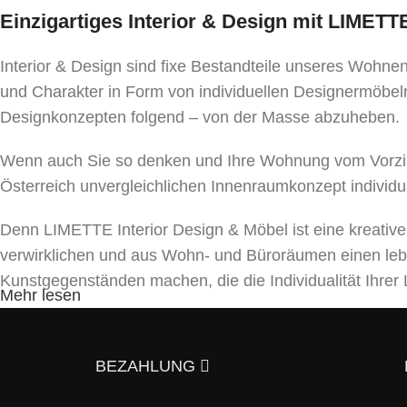
Einzigartiges Interior & Design mit LIMET
Interior & Design sind fixe Bestandteile unseres Wohn
und Charakter in Form von individuellen Designermöbeln
Designkonzepten folgend – von der Masse abzuheben.
Wenn auch Sie so denken und Ihre Wohnung vom Vorzim
Österreich unvergleichlichen Innenraumkonzept individu
Denn LIMETTE Interior Design & Möbel ist eine kreativ
verwirklichen und aus Wohn- und Büroräumen einen le
Kunstgegenständen machen, die die Individualität Ihr
Mehr lesen
Unser Team bietet ein umfassendes Spektrum von Dienst
und Beleuchtungen bis hin zu Textilien und Dekor. Mit a
BEZAHLUNG
5 Gründe, warum es sich lohnt uns zu kont