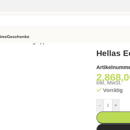
ires
Geschenke
ellas Eckbankgruppe
Hellas 
Artikelnumm
2.868,
inkl. MwSt.
Vorrätig
-
+