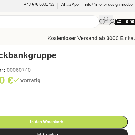
+43 676 5901733
WhatsApp
info@interior-design-moebel.
0,0
Kostenloser Versand ab 300€ Einka
Eckbankgruppe
er:
00060740
00
€
Vorrätig
In den Warenkorb
Jetzt kaufen