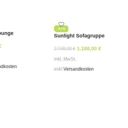
send)
ekor Greige
-57%
ounge
Sunlight Sofagruppe
€
1.188,00
€
2.748,00
€
ellbar)
inkl. MwSt.
ndkosten
exkl.
Versandkosten