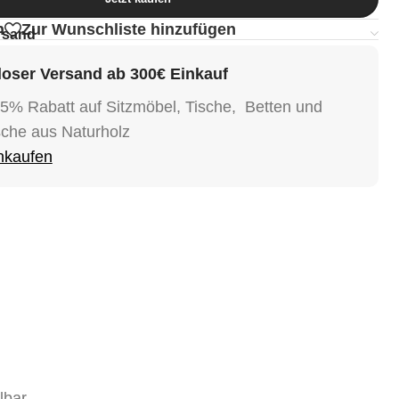
n
Zur Wunschliste hinzufügen
rsand
oser Versand ab 300€ Einkauf
15% Rabatt auf Sitzmöbel, Tische, Betten und
sche aus Naturholz
inkaufen
lbar