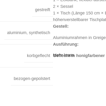
2 × Sessel
gestreift
1 × Tisch (Länge 150 cm × 
höhenverstellbarer Tischplat
Gestell:
aluminium
,
synthetisch
Aluminiumrahmen in Greige
Ausführung:
Mehr lesen
korbgeflecht
Geflecht in honigfarbener
Bequeme Kissen in Grau
,
Tischplatte aus Keramik 
Höhenverstellbarer Tisch
bezogen-gepolstert
Modulare Eckbank – flexibe
Farbvarianten:
Gestell: Greige