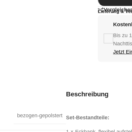
Vergleiche
Lieferung & Ve
Kostenl
Bis zu 
Nachtti
Jetzt E
Beschreibung
bezogen-gepolstert
Set-Bestandteile:
1 × Eckbank, flexibel aufstel