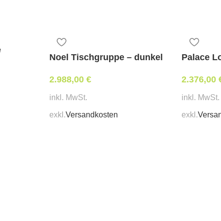
Geflecht: Honig
Kissen: Grau (wasserabwei
Tischplatte: Keramik Holzd
Abmessungen Tisch:
e
Noel Tischgruppe – dunkel
Palace L
Länge: 150 cm
2.988,00
€
2.376,00
Breite: 80 cm
Höhe: 51–75 cm (höhenverst
inkl. MwSt.
inkl. MwSt.
Mindestbestellmenge:
exkl.
Versandkosten
exkl.
Versa
1 Stk.