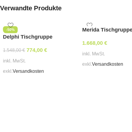
Verwandte Produkte
Merida Tischgrupp
-50%
Delphi Tischgruppe
1.668,00
€
774,00
€
1.548,00
€
inkl. MwSt.
inkl. MwSt.
exkl.
Versandkosten
exkl.
Versandkosten