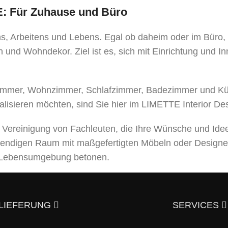
TE: Für Zuhause und Büro
ens, Arbeitens und Lebens. Egal ob daheim oder im Büro
 und Wohndekor. Ziel ist es, sich mit Einrichtung und I
mer, Wohnzimmer, Schlafzimmer, Badezimmer und Küche
alisieren möchten, sind Sie hier im LIMETTE Interior De
e Vereinigung von Fachleuten, die Ihre Wünsche und Ide
bendigen Raum mit maßgefertigten Möbeln oder Designe
er Lebensumgebung betonen.
leistungen an, von der Entwicklung eines Designprojek
usgezeichneter Qualität – und trotzdem günstig.
Überzeu
LIEFERUNG
SERVICES
aktieren?