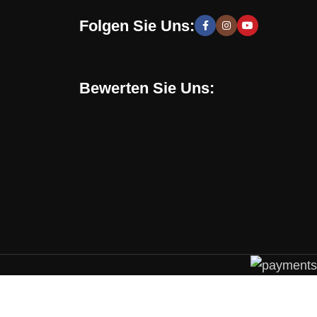
Folgen Sie Uns:
 moderne und stilvolle Lösungen, die Sie zur Schaffung
hen zu entwickeln. Sie erhalten speziell für Sie
Bewerten Sie Uns:
Online-Shop verwenden. Mit uns können Sie eine
en, sondern auch eine gesunde Umgebung in Ihrem
chrichten, Trends und Aktionen informiert. Verpassen
 Trend liegen, Ihr perfektes Design kreieren und Ihr