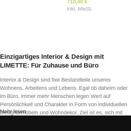
710,40
€
Abmessungen:
inkl. MwSt.
unverbindliche Preisanfrage
Gesamtbreite: 430 mm
unverbindliche Preisanfrage
Gesamttiefe: 600 mm
Gesamthöhe: 740 mm
Mindestbestellmenge:
1 Stk.
Einzigartiges Interior & Design mit
LIMETTE: Für Zuhause und Büro
Hinweis:
Mehr Informationen entnehmen Sie bitte dem
Interior & Design sind fixe Bestandteile unseres
Produkt-PDF
.
Der Standcontainer ist
weiters
Wohnens, Arbeitens und Lebens. Egal ob daheim oder
konfigurierbar
und kann individuell an Ihre
im Büro, immer mehr Menschen legen Wert auf
Anforderungen angepasst werden.
Persönlichkeit und Charakter in Form von individuellen
Mehr lesen
Hier geht es zum
E10 Katalog.
Designermöbeln und Wohndekor. Ziel ist es, sich mit
Einrichtung und Innendekoration – oft sogar in
Handfertigung und eigenen Designkonzepten folgend –