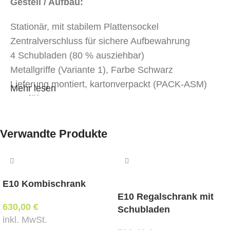
Gestell / Aufbau:
Stationär, mit stabilem Plattensockel
Zentralverschluss für sichere Aufbewahrung
4 Schubladen (80 % ausziehbar)
Metallgriffe (Variante 1), Farbe Schwarz
Lieferung montiert, kartonverpackt (PACK-ASM)
Mehr lesen
Ausführung:
Korpus: Spanplatte, Melamin (MFC), 18 mm –
Verwandte Produkte
Farbe CC Black
Fronten: Spanplatte, Melamin (MFC), 18 mm –
Farbe NZ Natural Hickory
Schubladen: Spanplatte – Farbe MS Slate
E10 Kombischrank
Oberboden: Spanplatte, Melamin (MFC), 25 mm –
E10 Regalschrank mit
630,00
€
Farbe CC Black
Schubladen
inkl. MwSt.
Farbversion: Mehrfarben