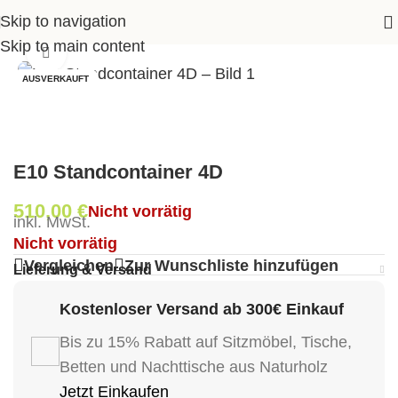
Skip to navigation
Shop
>
Büro
>
Büroschränke
>
E10 Standcontainer 4D
Skip to main content
Klick zum Vergrößern
AUSVERKAUFT
E10 Standcontainer 4D
510,00
€
Nicht vorrätig
inkl. MwSt.
Nicht vorrätig
Vergleichen
Zur Wunschliste hinzufügen
Lieferung & Versand
Kostenloser Versand ab 300€ Einkauf
Bis zu 15% Rabatt auf Sitzmöbel, Tische,
Betten und Nachttische aus Naturholz
Jetzt Einkaufen