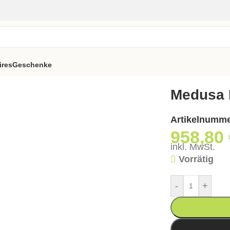
ires
Geschenke
Bartisch – 80×80
Medusa 
Artikelnumm
958,80
inkl. MwSt.
Vorrätig
-
+