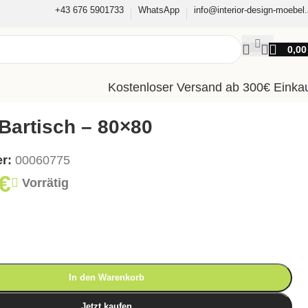
+43 676 5901733
WhatsApp
info@interior-design-moebel.
0,0
Kostenloser Versand ab 300€ Einka
Bartisch – 80×80
er:
00060775
€
Vorrätig
In den Warenkorb
Jetzt kaufen