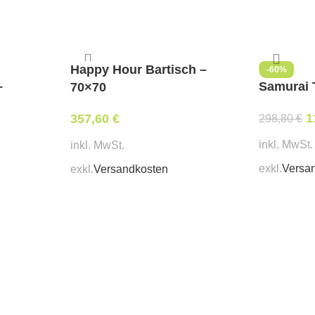
Happy Hour Bartisch –
-60%
–
Samurai 
70×70
1
357,60
€
298,80
€
inkl. MwSt.
inkl. MwSt.
exkl.
Versa
exkl.
Versandkosten