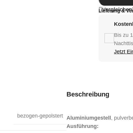
Vergleichen
Lieferung & Ve
Kostenl
Bis zu 
Nachtti
Jetzt E
Beschreibung
bezogen-gepolstert
Aluminiumgestell
, pulverb
Ausführung: