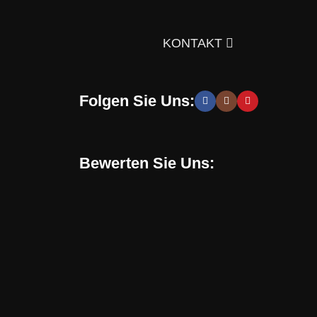
ts über die Auswahl von Möbeln, Dekorationsmaterialien
gen Sie sich doch selbst davon!
KONTAKT
Folgen Sie Uns:
 moderne und stilvolle Lösungen, die Sie zur Schaffung
hen zu entwickeln. Sie erhalten speziell für Sie
Bewerten Sie Uns:
Online-Shop verwenden. Mit uns können Sie eine
en, sondern auch eine gesunde Umgebung in Ihrem
chrichten, Trends und Aktionen informiert. Verpassen