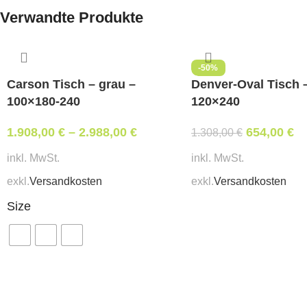
Verwandte Produkte
-50%
Denver-Oval Tisch 
Carson Tisch – grau –
120×240
100×180-240
654,00
€
1.908,00
€
–
2.988,00
€
1.308,00
€
inkl. MwSt.
inkl. MwSt.
exkl.
Versandkosten
exkl.
Versandkosten
Size