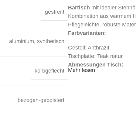
Bartisch
mit idealer Stehh
gestreift
Kombination aus warmem Hol
Pflegeleichte, robuste Mater
Farbvarianten:
aluminium
,
synthetisch
Gestell: Anthrazit
Tischplatte: Teak natur
Abmessungen Tisch:
Mehr lesen
korbgeflecht
Länge: 80 cm, Breite: 80 c
Mindestbestellmenge:
bezogen-gepolstert
1 Stk.