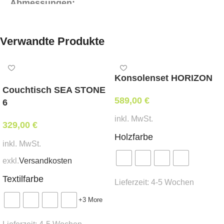
Abmessungen:
Breite 57 cm,
Tiefe 60 cm,
Sitzhöhe 45 cm,
Armstützenhöhe 65 – 69 cm,
Gesamthöhe 77 cm
Verwandte Produkte
Mindestbestellmenge:
2 Stk.
Konsolenset HORIZON
Couchtisch SEA STONE
stapelbar:
589,00
€
6
ja
inkl. MwSt.
329,00
€
Holzfarbe
inkl. MwSt.
exkl.
Versandkosten
Textilfarbe
Lieferzeit:
4-5 Wochen
+3 More
Ausführung wählen
Lieferzeit:
4-5 Wochen