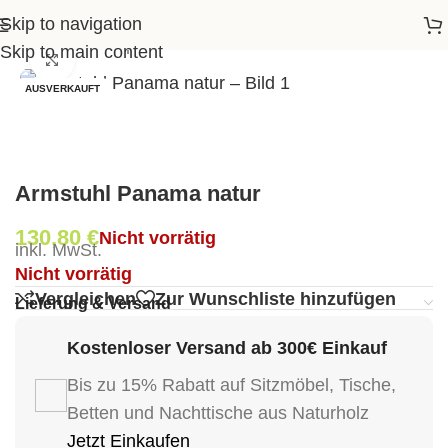
Skip to navigation
Startseite
>
Shop
>
Wohnen
>
Armstuhl Panama natur
Skip to main content
Klick zum Vergrößern
AUSVERKAUFT
Armstuhl Panama natur
130,80
€
Nicht vorrätig
inkl. MwSt.
Nicht vorrätig
Vergleichen
Zur Wunschliste hinzufügen
Lieferung & Versand
Kostenloser Versand ab 300€ Einkauf
Bis zu 15% Rabatt auf Sitzmöbel, Tische,
Betten und Nachttische aus Naturholz
Jetzt Einkaufen