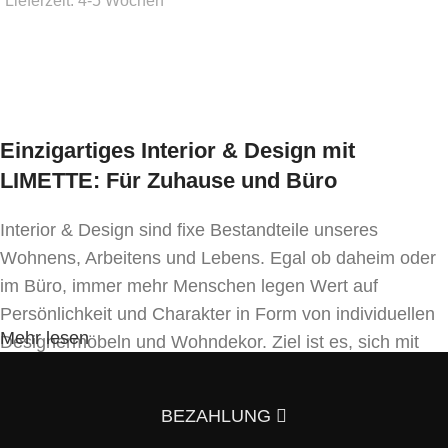
Ausführung wählen
Einzigartiges Interior & Design mit
LIMETTE: Für Zuhause und Büro
Interior & Design sind fixe Bestandteile unseres
Wohnens, Arbeitens und Lebens. Egal ob daheim oder
im Büro, immer mehr Menschen legen Wert auf
Persönlichkeit und Charakter in Form von individuellen
Mehr lesen
Designermöbeln und Wohndekor. Ziel ist es, sich mit
Einrichtung und Innendekoration – oft sogar in
Handfertigung und eigenen Designkonzepten folgend –
BEZAHLUNG
von der Masse abzuheben.