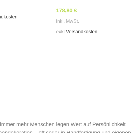
178,80
€
ndkosten
inkl. MwSt.
exkl.
Versandkosten
, immer mehr Menschen legen Wert auf Persönlichkeit
nnendekoration – oft sogar in Handfertigung und eigenen