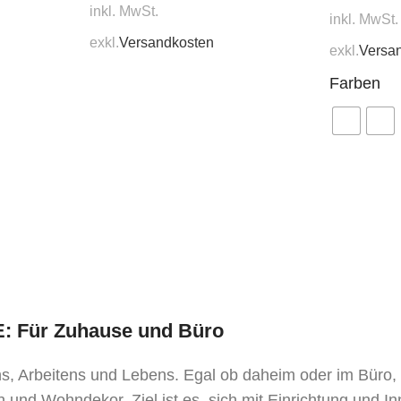
inkl. MwSt.
inkl. MwSt.
exkl.
Versandkosten
exkl.
Versa
Farben
TE: Für Zuhause und Büro
ens, Arbeitens und Lebens. Egal ob daheim oder im Büro
 und Wohndekor. Ziel ist es, sich mit Einrichtung und I