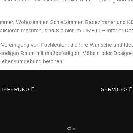
mer, Wohnzimmer, Schlafzimmer, Badezimmer und Küche
alisieren möchten, sind Sie hier im LIMETTE Interior De
e Vereinigung von Fachleuten, die Ihre Wünsche und Ide
bendigen Raum mit maßgefertigten Möbeln oder Designe
er Lebensumgebung betonen.
leistungen an, von der Entwicklung eines Designprojek
usgezeichneter Qualität – und trotzdem günstig.
Überzeu
LIEFERUNG
SERVICES
aktieren?
en und italienischen Stil an. Hier finden Sie elegante,
Büro