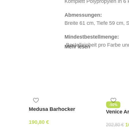
Komplett Polypropylen in 6 F
Abmessungen:
Breite
61
cm, Tiefe 59 cm, 
Mindestbestellmenge:
Bestelleinheit pro Farbe un
Mehr lesen
stapelbar:
ja
Verfügbarkeit:
kommissionsweise bestellba
Lieferzeit circa 2 – 4 Woche
-50%
Medusa Barhocker
Venice A
190,80
€
1
202,80
€