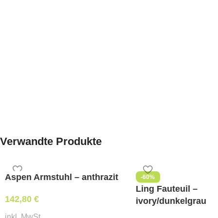
Verwandte Produkte
Aspen Armstuhl – anthrazit
-60%
Ling Fauteuil –
142,80
€
ivory/dunkelgrau
inkl. MwSt.