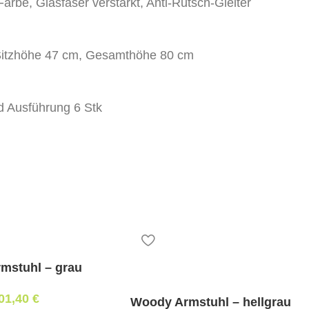
arbe, Glasfaser verstärkt, Anti-Rutsch-Gleiter
Sitzhöhe 47 cm, Gesamthöhe 80 cm
d Ausführung 6 Stk
r,
n
rmstuhl – grau
01,40
€
Woody Armstuhl – hellgrau