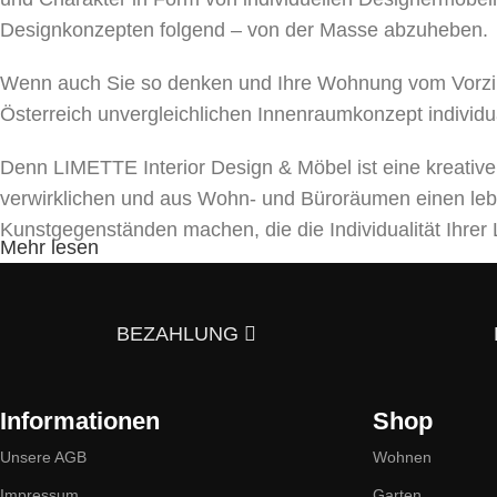
Designkonzepten folgend – von der Masse abzuheben.
Wenn auch Sie so denken und Ihre Wohnung vom Vorzim
Österreich unvergleichlichen Innenraumkonzept individu
Denn LIMETTE Interior Design & Möbel ist eine kreativ
verwirklichen und aus Wohn- und Büroräumen einen le
Kunstgegenständen machen, die die Individualität Ihr
Mehr lesen
Unser Team bietet ein umfassendes Spektrum von Dienst
und Beleuchtungen bis hin zu Textilien und Dekor. Mit a
BEZAHLUNG
5 Gründe, warum es sich lohnt uns zu kont
Informationen
Shop
Stilvielfalt:
Wir bieten Möbel im skandinavischen, dänisch
eines einzigartigen Interieurs inspirieren werden.
Unsere AGB
Wohnen
Impressum
Garten