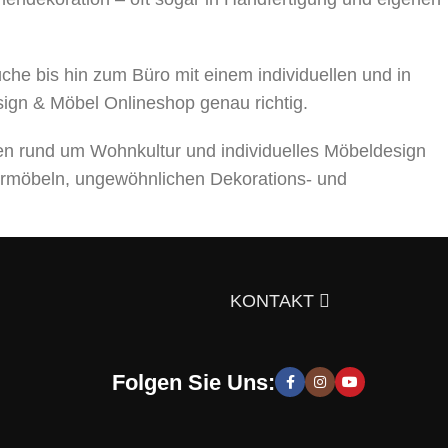
 bis hin zum Büro mit einem individuellen und in
sign & Möbel Onlineshop genau richtig.
en rund um Wohnkultur und individuelles Möbeldesign
rmöbeln, ungewöhnlichen Dekorations- und
ts über die Auswahl von Möbeln, Dekorationsmaterialien
gen Sie sich doch selbst davon!
KONTAKT
Folgen Sie Uns:
 moderne und stilvolle Lösungen, die Sie zur Schaffung