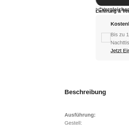
Vergleiche
Lieferung & Ve
Kostenl
Bis zu 
Nachtti
Jetzt E
Beschreibung
Ausführung:
Gestell: