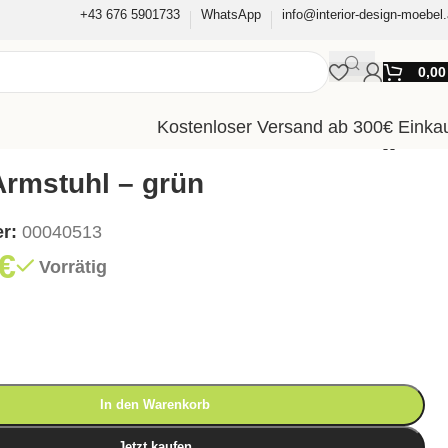
+43 676 5901733
WhatsApp
info@interior-design-moebel.
0,0
Kostenloser Versand ab 300€ Einka
Armstuhl – grün
er:
00040513
€
Vorrätig
In den Warenkorb
Jetzt kaufen