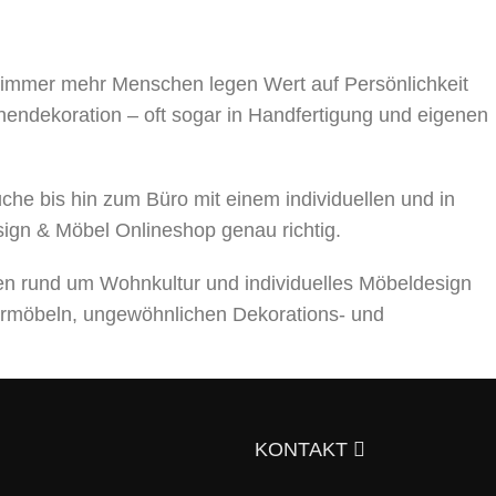
, immer mehr Menschen legen Wert auf Persönlichkeit
nnendekoration – oft sogar in Handfertigung und eigenen
 bis hin zum Büro mit einem individuellen und in
sign & Möbel Onlineshop genau richtig.
en rund um Wohnkultur und individuelles Möbeldesign
rmöbeln, ungewöhnlichen Dekorations- und
ts über die Auswahl von Möbeln, Dekorationsmaterialien
gen Sie sich doch selbst davon!
KONTAKT