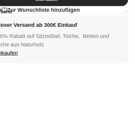
n
Zur Wunschliste hinzufügen
rsand
oser Versand ab 300€ Einkauf
15% Rabatt auf Sitzmöbel, Tische, Betten und
sche aus Naturholz
inkaufen