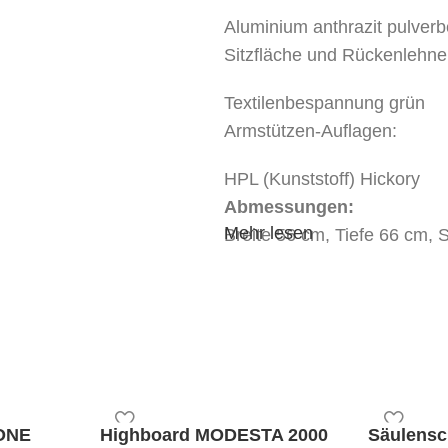
Aluminium anthrazit pulverb
Sitzfläche und Rückenlehne
Textilenbespannung grün
Armstützen-Auflagen:
HPL (Kunststoff) Hickory
Abmessungen:
Mehr lesen
Breite 56 cm, Tiefe 66 cm,
Mindestbestellmenge:
2 Stk
stapelbar:
ja
ONE
Highboard MODESTA 2000
Säulens