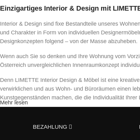
Einzigartiges Interior & Design mit LIMET
Interior & Design sind fixe Bestandteile unseres Wohn
und Charakter in Form von individuellen Designermöbeln
Designkonzepten folgend – von der Masse abzuheben.
Wenn auch Sie so denken und Ihre Wohnung vom Vorzim
Österreich unvergleichlichen Innenraumkonzept individu
Denn LIMETTE Interior Design & Möbel ist eine kreativ
verwirklichen und aus Wohn- und Büroräumen einen le
Kunstgegenständen machen, die die Individualität Ihr
Mehr lesen
Unser Team bietet ein umfassendes Spektrum von Dienst
und Beleuchtungen bis hin zu Textilien und Dekor. Mit a
BEZAHLUNG
5 Gründe, warum es sich lohnt uns zu kont