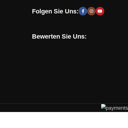
Folgen Sie Uns:
 moderne und stilvolle Lösungen, die Sie zur Schaffung
hen zu entwickeln. Sie erhalten speziell für Sie
Bewerten Sie Uns:
Online-Shop verwenden. Mit uns können Sie eine
en, sondern auch eine gesunde Umgebung in Ihrem
chrichten, Trends und Aktionen informiert. Verpassen
 Trend liegen, Ihr perfektes Design kreieren und Ihr