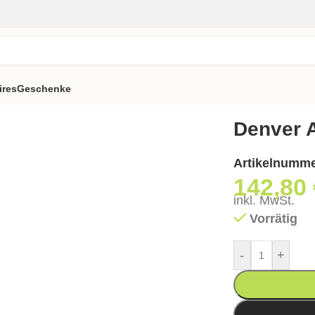
ires
Geschenke
ün
Denver 
Artikelnumm
142,80
inkl. MwSt.
Vorrätig
-
+