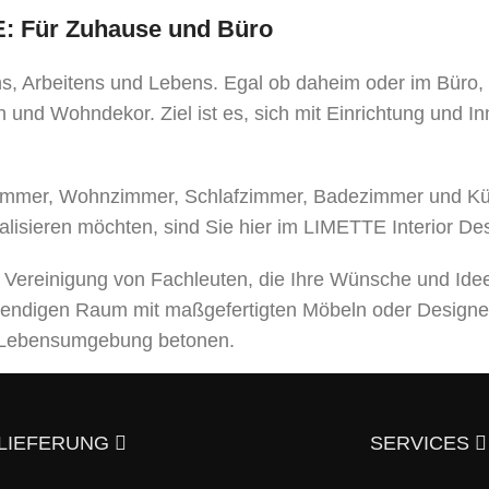
TE: Für Zuhause und Büro
ens, Arbeitens und Lebens. Egal ob daheim oder im Büro
 und Wohndekor. Ziel ist es, sich mit Einrichtung und I
mer, Wohnzimmer, Schlafzimmer, Badezimmer und Küche
alisieren möchten, sind Sie hier im LIMETTE Interior De
e Vereinigung von Fachleuten, die Ihre Wünsche und Ide
bendigen Raum mit maßgefertigten Möbeln oder Designe
er Lebensumgebung betonen.
leistungen an, von der Entwicklung eines Designprojek
usgezeichneter Qualität – und trotzdem günstig.
Überzeu
LIEFERUNG
SERVICES
aktieren?