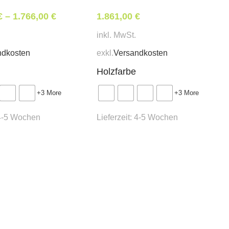
€
–
1.766,00
€
1.861,00
€
inkl. MwSt.
ndkosten
exkl.
Versandkosten
Holzfarbe
+3 More
+3 More
4-5 Wochen
Lieferzeit:
4-5 Wochen