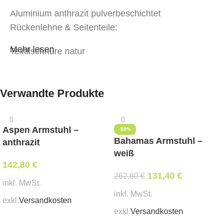
Aluminium anthrazit pulverbeschichtet
Rückenlehne & Seitenteile:
Mehr lesen
Textilschnüre natur
Bezug:
Sitzkissen dunkelgrau
Verwandte Produkte
Abmessungen:
Breite 57 cm, Tiefe 62 cm, Sitzhöhe 49 cm,
Aspen Armstuhl –
Gesamthöhe 81 cm
-50%
Bahamas Armstuhl –
anthrazit
weiß
Mindestbestellmenge:
142,80
€
2 Stk
131,40
€
262,80
€
inkl. MwSt.
stapelbar:
inkl. MwSt.
exkl.
Versandkosten
ja
exkl.
Versandkosten
In den Warenkorb