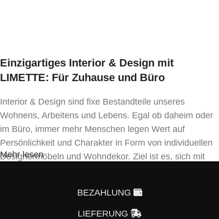
In den Warenkorb
Einzigartiges Interior & Design mit
LIMETTE: Für Zuhause und Büro
Interior & Design sind fixe Bestandteile unseres
Wohnens, Arbeitens und Lebens. Egal ob daheim oder
im Büro, immer mehr Menschen legen Wert auf
Persönlichkeit und Charakter in Form von individuellen
Mehr lesen
Designermöbeln und Wohndekor. Ziel ist es, sich mit
Einrichtung und Innendekoration – oft sogar in
Handfertigung und eigenen Designkonzepten folgend –
BEZAHLUNG
von der Masse abzuheben.
LIEFERUNG