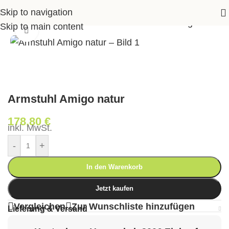
Skip to navigation
Shop
>
Garten
>
Gartenstühle
>
Armstuhl Amigo natur
Skip to main content
Klick zum Vergrößern
Armstuhl Amigo natur
178,80
€
inkl. MwSt.
-
+
In den Warenkorb
Jetzt kaufen
Vergleichen
Zur Wunschliste hinzufügen
Lieferung & Versand