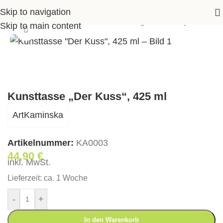
Skip to navigation
>
Shop
>
Accessoires
>
Kunsttasse „Der Kuss“, 425 ml
Skip to main content
Klick zum Vergrößern
Kunsttasse „Der Kuss“, 425 ml
ArtKaminska
Artikelnummer:
KA0003
44,90
€
inkl. MwSt.
Lieferzeit:
ca. 1 Woche
-
+
In den Warenkorb