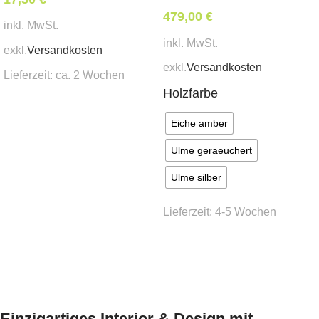
479,00
€
inkl. MwSt.
inkl. MwSt.
exkl.
Versandkosten
exkl.
Versandkosten
Lieferzeit:
ca. 2 Wochen
Holzfarbe
In den Warenkorb
Eiche amber
Ulme geraeuchert
Ulme silber
Lieferzeit:
4-5 Wochen
Ausführung wählen
Einzigartiges Interior & Design mit