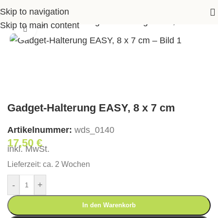
Skip to navigation
üro
>
Handyhalter
>
Gadget-Halterung EASY, 8 x 7 cm
Skip to main content
Klick zum Vergrößern
Gadget-Halterung EASY, 8 x 7 cm
Artikelnummer:
wds_0140
17,50
€
inkl. MwSt.
Lieferzeit:
ca. 2 Wochen
-
+
In den Warenkorb