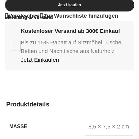
Jetzt kaufen
Vergleichen
Zur Wunschliste hinzufügen
Lieferung & Versand
Kostenloser Versand ab 300€ Einkauf
Bis zu 15% Rabatt auf Sitzmöbel, Tische,
Betten und Nachttische aus Naturholz
Jetzt Einkaufen
Produktdetails
8,5 × 7,5 × 2 cm
MASSE