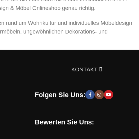
sign & Möbel Onlineshop genau richtig.
en rund um Wohnkultur und individuelles Möbeldesign
rmöbeln, ungewöhnlichen Dekorations- und
ts über die Auswahl von Möbeln, Dekorationsmaterialien
gen Sie sich doch selbst davon!
KONTAKT
Folgen Sie Uns:
 moderne und stilvolle Lösungen, die Sie zur Schaffung
hen zu entwickeln. Sie erhalten speziell für Sie
Bewerten Sie Uns: