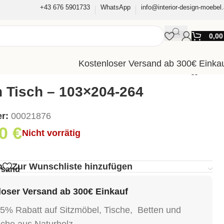
+43 676 5901733
WhatsApp
info@interior-design-moebel.
0,0
Kostenloser Versand ab 300€ Einka
 Tisch – 103×204-264
er:
00021876
00
€
Nicht vorrätig
g
n
Zur Wunschliste hinzufügen
rsand
oser Versand ab 300€ Einkauf
15% Rabatt auf Sitzmöbel, Tische, Betten und
sche aus Naturholz