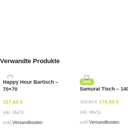
Verwandte Produkte
Happy Hour Bartisch –
-50%
Samurai Tisch – 14
70×70
178,80
€
357,60
€
358,80
€
inkl. MwSt.
inkl. MwSt.
exkl.
Versandkosten
exkl.
Versandkosten