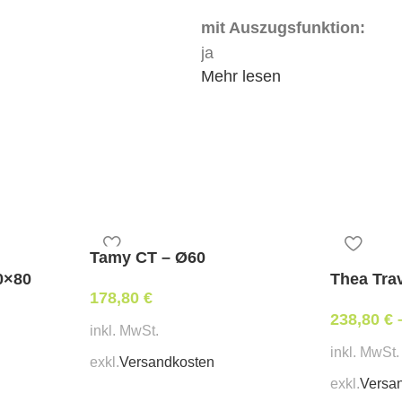
mit Auszugsfunktion:
ja
Mehr lesen
Mindestbestellmenge:
1 Stk
Tamy CT – Ø60
0×80
Thea Trav
178,80
€
238,80
€
inkl. MwSt.
inkl. MwSt.
exkl.
Versandkosten
exkl.
Versa