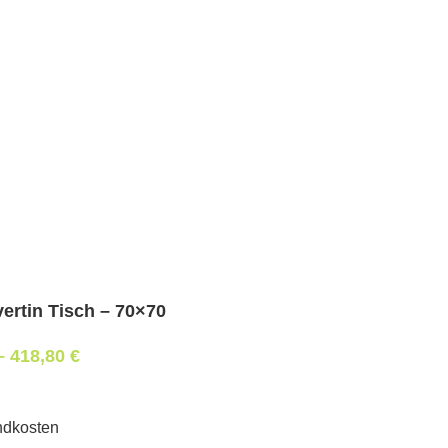
ertin Tisch – 70×70
–
418,80
€
ndkosten