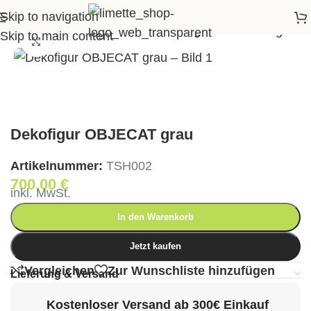
Skip to navigation
eite
>
Shop
>
Accessoires
>
Dekofigur OBJECAT grau
Skip to main content
Klick zum Vergrößern
Dekofigur OBJECAT grau
Artikelnummer:
TSH002
700,00
€
inkl. MwSt.
In den Warenkorb
Jetzt kaufen
Vergleichen
Zur Wunschliste hinzufügen
Lieferung & Versand
Kostenloser Versand ab 300€ Einkauf