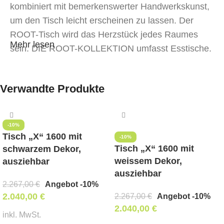
kombiniert mit bemerkenswerter Handwerkskunst,
um den Tisch leicht erscheinen zu lassen. Der
ROOT-Tisch wird das Herzstück jedes Raumes
Mehr lesen
sein. DIE ROOT-KOLLEKTION umfasst Esstische,
Couchtische und Beistelltische.
Verwandte Produkte
-10%
Tisch „X“ 1600 mit
-10%
Tisch „X“ 1600 mit
schwarzem Dekor,
weissem Dekor,
ausziehbar
ausziehbar
2.267,00
€
Angebot -10%
2.040,00
€
2.267,00
€
Angebot -10%
2.040,00
€
inkl. MwSt.