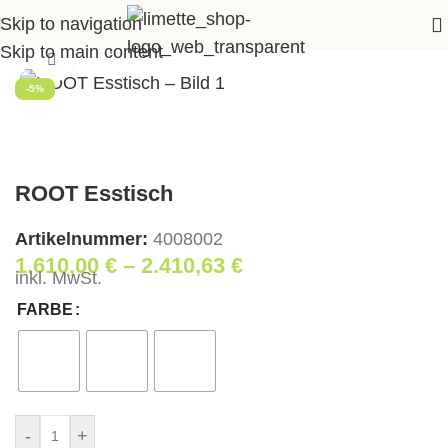
Skip to navigation
artseite
>
Shop
>
Essen
>
Esstische
>
ROOT Esstisch
Skip to main content
Klick zum Vergrößern
-5%
ROOT Esstisch
Artikelnummer:
4008002
1.610,00
€
–
2.410,63
€
inkl. MwSt.
FARBE
-
+